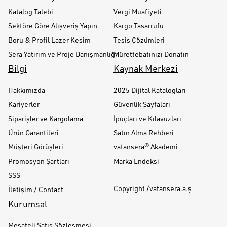
Katalog Talebi
Vergi Muafiyeti
Sektöre Göre Alışveriş Yapın
Kargo Tasarrufu
Boru & Profil Lazer Kesim
Tesis Çözümleri
Sera Yatırım ve Proje Danışmanlığı
Mürettebatınızı Donatın
Bilgi
Kaynak Merkezi
Hakkımızda
2025 Dijital Katalogları
Kariyerler
Güvenlik Sayfaları
Siparişler ve Kargolama
İpuçları ve Kılavuzları
Ürün Garantileri
Satın Alma Rehberi
Müşteri Görüşleri
vatansera® Akademi
Promosyon Şartları
Marka Endeksi
SSS
Copyright /vatansera.a.ş
İletişim / Contact
Kurumsal
Mesafeli Satış Sözleşmesi