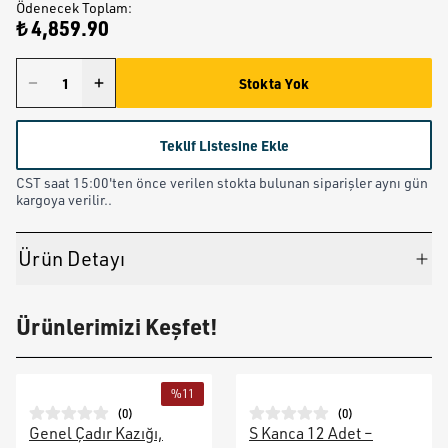
Ödenecek Toplam
:
₺ 4,859.90
Stokta Yok
Teklif Listesine Ekle
CST saat 15:00'ten önce verilen stokta bulunan siparişler aynı gün
kargoya verilir..
Ürün Detayı
Ürünlerimizi Keşfet!
%
11
(
0
)
(
0
)
Genel Çadır Kazığı,
S Kanca 12 Adet –