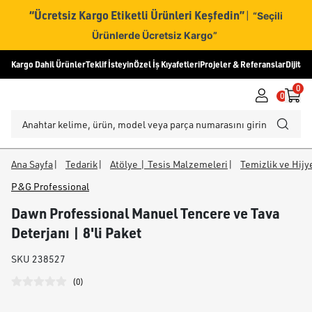
“Ücretsiz Kargo Etiketli Ürünleri Keşfedin”
|
“Seçili
Ürünlerde Ücretsiz Kargo”
Kargo Dahil Ürünler
Teklif İsteyin
Özel İş Kıyafetleri
Projeler & Referanslar
Dijital
0
0
Ana Sayfa
|
Tedarik
|
Atölye | Tesis Malzemeleri
|
Temizlik ve Hij
P&G Professional
Dawn Professional Manuel Tencere ve Tava
Deterjanı | 8'li Paket
SKU
238527
(
0
)