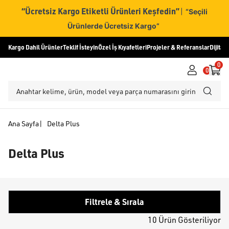
“Ücretsiz Kargo Etiketli Ürünleri Keşfedin”
|
“Seçili
Ürünlerde Ücretsiz Kargo”
Kargo Dahil Ürünler
Teklif İsteyin
Özel İş Kıyafetleri
Projeler & Referanslar
Dijital
0
0
Ana Sayfa
|
Delta Plus
Delta Plus
Filtrele & Sırala
10 Ürün Gösteriliyor