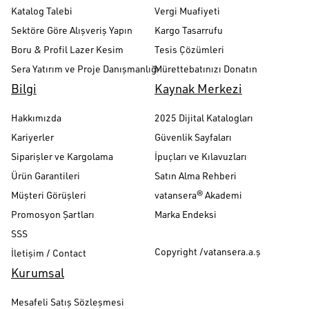
Katalog Talebi
Vergi Muafiyeti
Sektöre Göre Alışveriş Yapın
Kargo Tasarrufu
Boru & Profil Lazer Kesim
Tesis Çözümleri
Sera Yatırım ve Proje Danışmanlığı
Mürettebatınızı Donatın
Bilgi
Kaynak Merkezi
Hakkımızda
2025 Dijital Katalogları
Kariyerler
Güvenlik Sayfaları
Siparişler ve Kargolama
İpuçları ve Kılavuzları
Ürün Garantileri
Satın Alma Rehberi
Müşteri Görüşleri
vatansera® Akademi
Promosyon Şartları
Marka Endeksi
SSS
Copyright /vatansera.a.ş
İletişim / Contact
Kurumsal
Mesafeli Satış Sözleşmesi