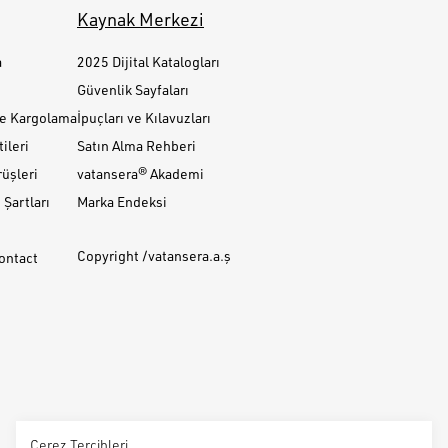
Kaynak Merkezi
a
2025 Dijital Katalogları
Güvenlik Sayfaları
ve Kargolama
İpuçları ve Kılavuzları
ileri
Satın Alma Rehberi
üşleri
vatansera® Akademi
Şartları
Marka Endeksi
Copyright /vatansera.a.ş
Contact
Çerez Tercihleri