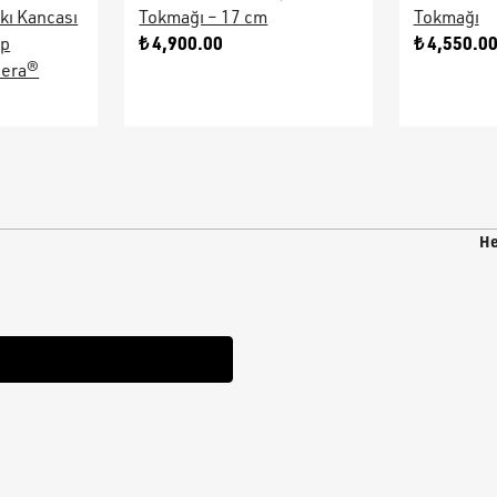
kı Kancası
Tokmağı – 17 cm
Tokmağı
₺ 4,900.00
₺ 4,550.0
ap
sera®
He