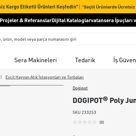
iz Kargo Etiketli Ürünleri Keşfedin”
|
“Seçili Ürünlerde Ücretsiz
Projeler & Referanslar
Dijital Kataloglar
vatansera İpuçları v
Sera Makineleri
Tedarik
İş Güven
|
Evcil Hayvan Atık İstasyonları ve Torbaları
Dogipot
DOGIPOT® Poly Juni
SKU
233253
(
0
)