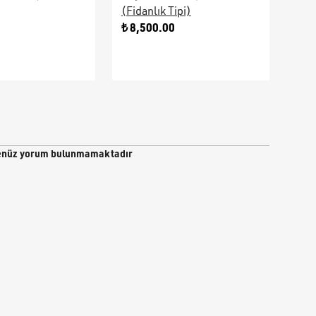
(Fidanlık Tipi)
Ara
0
₺ 8,500.00
₺ 9
nüz yorum bulunmamaktadır