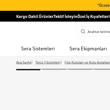
“Ücrets
Kargo Dahil Ürünler
Teklif İsteyin
Özel İş Kıyafetleri
Sera Sistemleri
Sera Ekipmanları
Ana Sayfa
|
Tesis Çözümleri
|
Çöp Kutuları ve Kutu Astarları