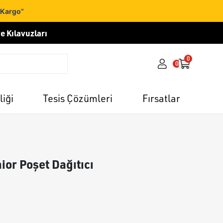
 Kargo”
e Kılavuzları
0
0
liği
Tesis Çözümleri
Fırsatlar
or Poşet Dağıtıcı