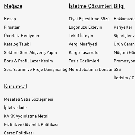
Mağaza
İşletme Çözümleri
Bilgi
Hesap
Fiyat Eşleştirme Sözü
Hakkımızd
Fırsatlar
Logonuzu Ekleyin
Kariyerler
Ücretsiz Hediyeler
Teklif İsteyin
Siparişler 
Katalog Talebi
Vergi Muafiyeti
Ürün Garant
Sektöre Göre Alışveriş Yapın
Kargo Tasarrufu
Müşteri Gör
Boru & Profil Lazer Kesim
Tesis Çözümleri
Promosyon 
Sera Yatırım ve Proje Danışmanlığı
Mürettebatınızı Donatın
SSS
İletişim / 
Kurumsal
Mesafeli Satış Sözleşmesi
İptal ve İade
KVKK Aydınlatma Metni
Gizlilik ve Güvenlik Politikası
Çerez Politikası