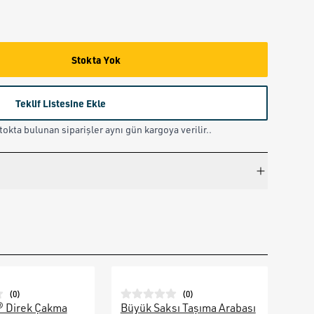
Stokta Yok
Teklif Listesine Ekle
okta bulunan siparişler aynı gün kargoya verilir..
(
0
)
(
0
)
® Direk Çakma
Büyük Saksı Taşıma Arabası
Galv