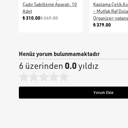
Çadır Sabitleme Aparatı, 10
Kaplama Çelik As
Adet
– Mutfak Raf Dol
₺ 310.00
₺ 349.00
Organizer-vatan
₺ 379.00
Henüz yorum bulunmamaktadır
0.0
6 üzerinden
yıldız
Yorum Ekle