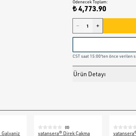
Ödenecek Toplam
:
₺ 4,773.90
CST saat 15:00'ten önce verilen st
Ürün Detayı
(
0
)
– Galvaniz
vatansera® Direk Çakma
vatansera