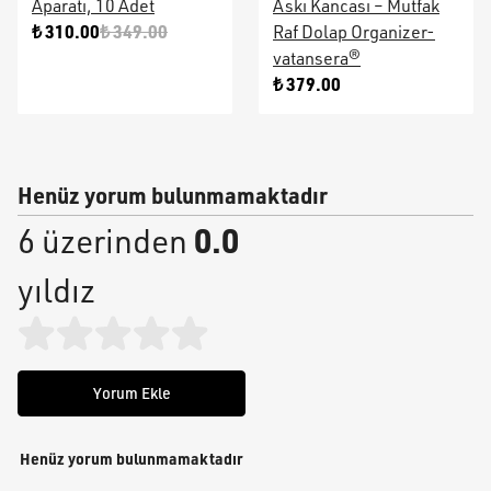
Aparatı, 10 Adet
Askı Kancası – Mutfak
₺ 310.00
₺ 349.00
Raf Dolap Organizer-
vatansera®
₺ 379.00
Henüz yorum bulunmamaktadır
0.0
6 üzerinden
yıldız
Yorum Ekle
Henüz yorum bulunmamaktadır