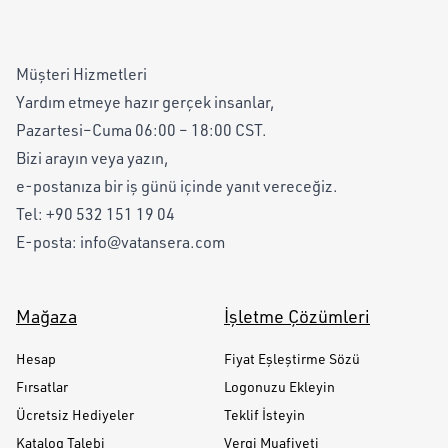
Müşteri Hizmetleri
Yardım etmeye hazır gerçek insanlar,
Pazartesi–Cuma 06:00 – 18:00 CST.
Bizi arayın veya yazın,
e-postanıza bir iş günü içinde yanıt vereceğiz.
Tel:
+90 532 151 19 04
E-posta:
info@vatansera.com
Mağaza
İşletme Çözümleri
Hesap
Fiyat Eşleştirme Sözü
Fırsatlar
Logonuzu Ekleyin
Ücretsiz Hediyeler
Teklif İsteyin
Katalog Talebi
Vergi Muafiyeti