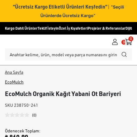
“Ücretsiz Kargo Etiketli Ürünleri Keşfedin”
|
“Seçili
Ürünlerde Ücretsiz Kargo”
Kargo Dahil Ürünler
Teklif İsteyin
Özel İş Kıyafetleri
Projeler & Referanslar
Dijital
0
0
Ana Sayfa
EcoMulch
EcoMulch Organik Kağıt Yabani Ot Bariyeri
SKU
238750-241
(
0
)
Ödenecek Toplam
: