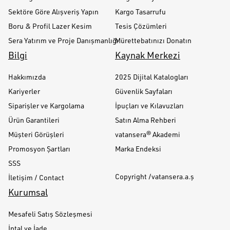
Sektöre Göre Alışveriş Yapın
Kargo Tasarrufu
Boru & Profil Lazer Kesim
Tesis Çözümleri
Sera Yatırım ve Proje Danışmanlığı
Mürettebatınızı Donatın
Bilgi
Kaynak Merkezi
Hakkımızda
2025 Dijital Katalogları
Kariyerler
Güvenlik Sayfaları
Siparişler ve Kargolama
İpuçları ve Kılavuzları
Ürün Garantileri
Satın Alma Rehberi
Müşteri Görüşleri
vatansera® Akademi
Promosyon Şartları
Marka Endeksi
SSS
Copyright /vatansera.a.ş
İletişim / Contact
Kurumsal
Mesafeli Satış Sözleşmesi
İptal ve İade