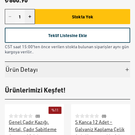
₺ 860.90
Stokta Yok
Teklif Listesine Ekle
CST saat 15:00'ten önce verilen stokta bulunan siparişler aynı gün
kargoya verilir..
Ürün Detayı
Ürünlerimizi Keşfet!
%
11
(
0
)
(
0
)
Genel Çadır Kazığı,
S Kanca 12 Adet –
Metal, Çadır Sabitleme
Galvaniz Kaplama Çelik