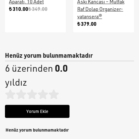
Aparatı, 10 Adet
Askı Kancası – Mutfak
₺ 310.00
₺ 349.00
Raf Dolap Organizer-
vatansera®
₺ 379.00
Henüz yorum bulunmamaktadır
0.0
6 üzerinden
yıldız
Yorum Ekle
Henüz yorum bulunmamaktadır