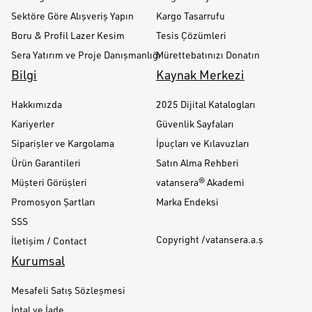
Sektöre Göre Alışveriş Yapın
Kargo Tasarrufu
Boru & Profil Lazer Kesim
Tesis Çözümleri
Sera Yatırım ve Proje Danışmanlığı
Mürettebatınızı Donatın
Bilgi
Kaynak Merkezi
Hakkımızda
2025 Dijital Katalogları
Kariyerler
Güvenlik Sayfaları
Siparişler ve Kargolama
İpuçları ve Kılavuzları
Ürün Garantileri
Satın Alma Rehberi
Müşteri Görüşleri
vatansera® Akademi
Promosyon Şartları
Marka Endeksi
SSS
Copyright /vatansera.a.ş
İletişim / Contact
Kurumsal
Mesafeli Satış Sözleşmesi
İptal ve İade