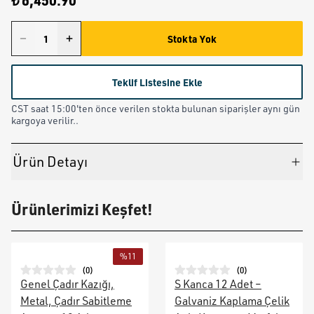
₺ 6,450.90
Stokta Yok
Teklif Listesine Ekle
CST saat 15:00'ten önce verilen stokta bulunan siparişler aynı gün
kargoya verilir..
Ürün Detayı
Ürünlerimizi Keşfet!
%
11
(
0
)
(
0
)
Genel Çadır Kazığı,
S Kanca 12 Adet –
Metal, Çadır Sabitleme
Galvaniz Kaplama Çelik