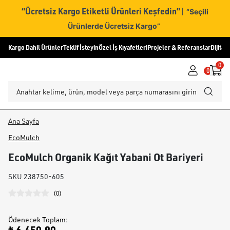
“Ücretsiz Kargo Etiketli Ürünleri Keşfedin”
|
“Seçili
Ürünlerde Ücretsiz Kargo”
Kargo Dahil Ürünler
Teklif İsteyin
Özel İş Kıyafetleri
Projeler & Referanslar
Dijital
0
0
Ana Sayfa
EcoMulch
EcoMulch Organik Kağıt Yabani Ot Bariyeri
SKU
238750-605
(
0
)
Ödenecek Toplam
: