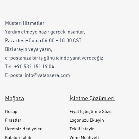
Müşteri Hizmetleri
Yardım etmeye hazır gerçek insanlar,
Pazartesi–Cuma 06:00 – 18:00 CST.
Bizi arayın veya yazın,
e-postanıza bir iş günü içinde yanıt vereceğiz.
Tel:
+90 532 151 19 04
E-posta:
info@vatansera.com
Mağaza
İşletme Çözümleri
Hesap
Fiyat Eşleştirme Sözü
Fırsatlar
Logonuzu Ekleyin
Ücretsiz Hediyeler
Teklif İsteyin
Katalog Talebi
Vergi Muafiyeti