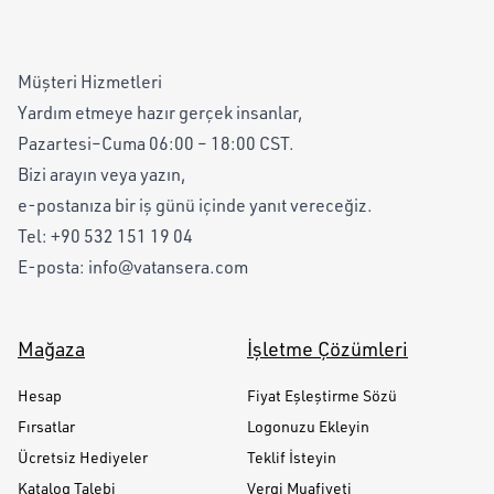
Müşteri Hizmetleri
Yardım etmeye hazır gerçek insanlar,
Pazartesi–Cuma 06:00 – 18:00 CST.
Bizi arayın veya yazın,
e-postanıza bir iş günü içinde yanıt vereceğiz.
Tel:
+90 532 151 19 04
E-posta:
info@vatansera.com
Mağaza
İşletme Çözümleri
Hesap
Fiyat Eşleştirme Sözü
Fırsatlar
Logonuzu Ekleyin
Ücretsiz Hediyeler
Teklif İsteyin
Katalog Talebi
Vergi Muafiyeti