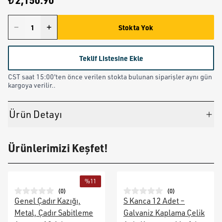
₺ 2,150.90
Stokta Yok
Teklif Listesine Ekle
CST saat 15:00'ten önce verilen stokta bulunan siparişler aynı gün
kargoya verilir..
Ürün Detayı
Ürünlerimizi Keşfet!
%
11
(
0
)
(
0
)
Genel Çadır Kazığı,
S Kanca 12 Adet –
Metal, Çadır Sabitleme
Galvaniz Kaplama Çelik