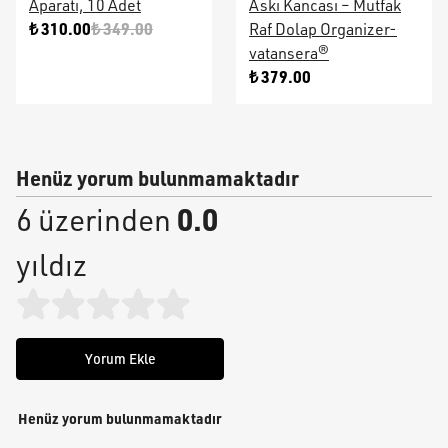
Aparatı, 10 Adet
Askı Kancası – Mutfak
₺ 310.00
₺ 349.00
Raf Dolap Organizer-
vatansera®
₺ 379.00
Henüz yorum bulunmamaktadır
0.0
6 üzerinden
yıldız
Yorum Ekle
Henüz yorum bulunmamaktadır