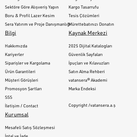
Sektöre Göre Alışveriş Yapın
Kargo Tasarrufu
Boru & Profil Lazer Kesim
Tesis Çözümleri
Sera Yatırım ve Proje Danışmanlığı
Mürettebatınızı Donatın
Bilgi
Kaynak Merkezi
Hakkımızda
2025 Dijital Katalogları
Kariyerler
Güvenlik Sayfaları
Siparişler ve Kargolama
İpuçları ve Kılavuzları
Ürün Garantileri
Satın Alma Rehberi
Müşteri Görüşleri
vatansera® Akademi
Promosyon Şartları
Marka Endeksi
SSS
Copyright /vatansera.a.ş
İletişim / Contact
Kurumsal
Mesafeli Satış Sözleşmesi
İptal ve İade