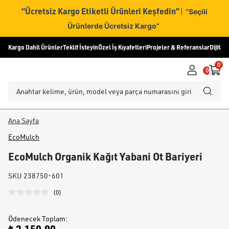
“Ücretsiz Kargo Etiketli Ürünleri Keşfedin”
|
“Seçili
Ürünlerde Ücretsiz Kargo”
Kargo Dahil Ürünler
Teklif İsteyin
Özel İş Kıyafetleri
Projeler & Referanslar
Dijital
0
0
Ana Sayfa
EcoMulch
EcoMulch Organik Kağıt Yabani Ot Bariyeri
SKU
238750-601
(
0
)
Ödenecek Toplam
: