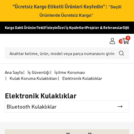
“Ücretsiz Kargo Etiketli Ürünleri Keşfedin”
|
“Seçili
Ürünlerde Ücretsiz Kargo”
Kargo Dahil Ürünler
Teklif İsteyin
Özel İş Kıyafetleri
Projeler & Referanslar
Dijital
0
0
Ana Sayfa
|
İş Güvenliği
|
İşitme Koruması
|
Kulak Koruma Kulaklıkları
|
Elektronik Kulaklıklar
Elektronik Kulaklıklar
Bluetooth Kulaklıklar