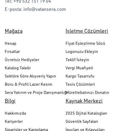
Tel:
+90 532 151 19 04
E-posta:
info@vatansera.com
Mağaza
İşletme Çözümleri
Hesap
Fiyat Eşleştirme Sözü
Fırsatlar
Logonuzu Ekleyin
Ücretsiz Hediyeler
Teklif İsteyin
Katalog Talebi
Vergi Muafiyeti
Sektöre Göre Alışveriş Yapın
Kargo Tasarrufu
Boru & Profil Lazer Kesim
Tesis Çözümleri
Sera Yatırım ve Proje Danışmanlığı
Mürettebatınızı Donatın
Bilgi
Kaynak Merkezi
Hakkımızda
2025 Dijital Katalogları
Kariyerler
Güvenlik Sayfaları
Siparişler ve Kargolama
İpuçları ve Kılavuzları