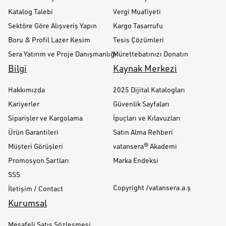
Katalog Talebi
Vergi Muafiyeti
Sektöre Göre Alışveriş Yapın
Kargo Tasarrufu
Boru & Profil Lazer Kesim
Tesis Çözümleri
Sera Yatırım ve Proje Danışmanlığı
Mürettebatınızı Donatın
Bilgi
Kaynak Merkezi
Hakkımızda
2025 Dijital Katalogları
Kariyerler
Güvenlik Sayfaları
Siparişler ve Kargolama
İpuçları ve Kılavuzları
Ürün Garantileri
Satın Alma Rehberi
Müşteri Görüşleri
vatansera® Akademi
Promosyon Şartları
Marka Endeksi
SSS
Copyright /vatansera.a.ş
İletişim / Contact
Kurumsal
Mesafeli Satış Sözleşmesi