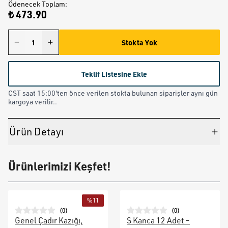
Ödenecek Toplam
:
₺ 473.90
Stokta Yok
Teklif Listesine Ekle
CST saat 15:00'ten önce verilen stokta bulunan siparişler aynı gün
kargoya verilir..
Ürün Detayı
Ürünlerimizi Keşfet!
%
11
(
0
)
(
0
)
Genel Çadır Kazığı,
S Kanca 12 Adet –