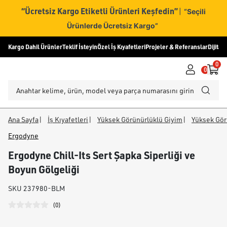
“Ücretsiz Kargo Etiketli Ürünleri Keşfedin”
|
“Seçili
Ürünlerde Ücretsiz Kargo”
Kargo Dahil Ürünler
Teklif İsteyin
Özel İş Kıyafetleri
Projeler & Referanslar
Dijital
0
0
Ana Sayfa
|
İş Kıyafetleri
|
Yüksek Görünürlüklü Giyim
|
Yüksek Gör
Ergodyne
Ergodyne Chill-Its Sert Şapka Siperliği ve
Boyun Gölgeliği
SKU
237980-BLM
(
0
)