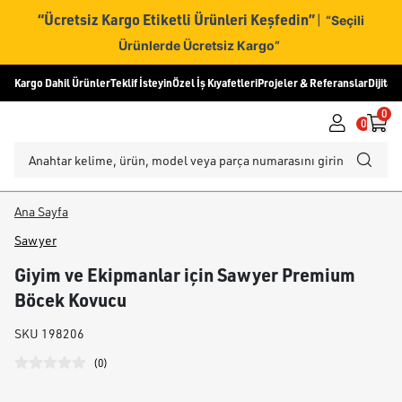
“Ücretsiz Kargo Etiketli Ürünleri Keşfedin”
|
“Seçili
Ürünlerde Ücretsiz Kargo”
Kargo Dahil Ürünler
Teklif İsteyin
Özel İş Kıyafetleri
Projeler & Referanslar
Dijital
0
0
Ana Sayfa
Sawyer
Giyim ve Ekipmanlar için Sawyer Premium
Böcek Kovucu
SKU
198206
(
0
)