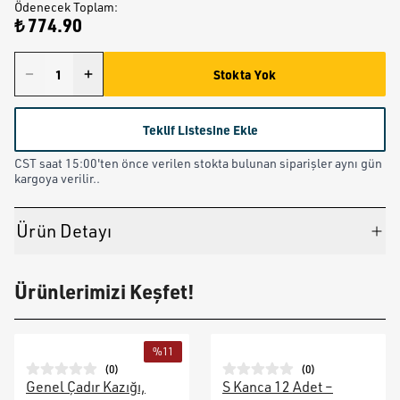
Ödenecek Toplam
:
₺ 774.90
Stokta Yok
Teklif Listesine Ekle
CST saat 15:00'ten önce verilen stokta bulunan siparişler aynı gün
kargoya verilir..
Ürün Detayı
Ürünlerimizi Keşfet!
%
11
(
0
)
(
0
)
Genel Çadır Kazığı,
S Kanca 12 Adet –