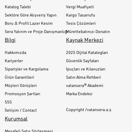
Katalog Talebi
Vergi Muafiyeti
Sektöre Göre Alışveriş Yapın
Kargo Tasarrufu
Boru & Profil Lazer Kesim
Tesis Çözümleri
Sera Yatırım ve Proje Danışmanlığı
Mürettebatınızı Donatın
Bilgi
Kaynak Merkezi
Hakkımızda
2025 Dijital Katalogları
Kariyerler
Güvenlik Sayfaları
Siparişler ve Kargolama
İpuçları ve Kılavuzları
Ürün Garantileri
Satın Alma Rehberi
Müşteri Görüşleri
vatansera® Akademi
Promosyon Şartları
Marka Endeksi
SSS
Copyright /vatansera.a.ş
İletişim / Contact
Kurumsal
Mesafeli Satış Sözleşmesi