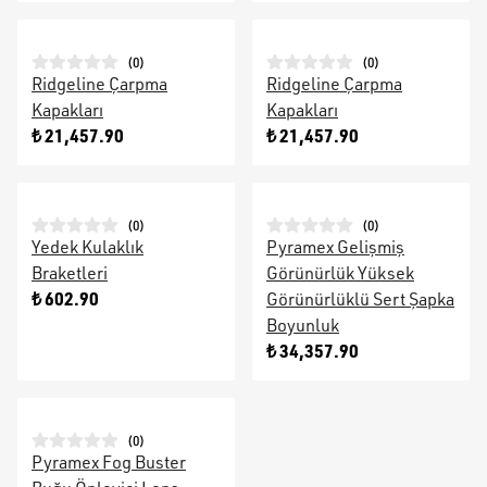
(
0
)
(
0
)
Ridgeline Çarpma
Ridgeline Çarpma
Kapakları
Kapakları
₺ 21,457.90
₺ 21,457.90
(
0
)
(
0
)
Yedek Kulaklık
Pyramex Gelişmiş
Braketleri
Görünürlük Yüksek
₺ 602.90
Görünürlüklü Sert Şapka
Boyunluk
₺ 34,357.90
(
0
)
Pyramex Fog Buster