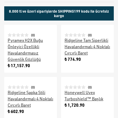
8.000 tl ve üzeri siparişlerde SHIPPING199 kodu ile ücretsiz
kargo
(
0
)
(
0
)
Pyramex H2X Buğu
Ridgeline Tam Siperlikli
Önleyici Özellikli
Havalandırmalı 4 Noktalı
Havalandırmasız
Cırcırlı Baret
₺ 774.90
Güvenlik Gözlüğü
₺ 17,157.90
(
0
)
(
0
)
Ridgeline Şapka Stili
Honeywell Uvex
Havalandırmalı 4 Noktalı
Turboshield™ Başlık
₺ 1,720.90
Cırcırlı Baret
₺ 602.90