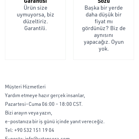
Garantisi
Sözü
Ürün size
Başka bir yerde
uymuyorsa, biz
daha düşük bir
düzeltiriz.
fiyat mı
Garantili.
gördünüz? Biz de
aynısını
yapacağız. Oyun
yok.
Müşteri Hizmetleri
Yardım etmeye hazır gerçek insanlar,
Pazartesi–Cuma 06:00 – 18:00 CST.
Bizi arayın veya yazın,
e-postanıza bir iş günü içinde yanıt vereceğiz.
Tel:
+90 532 151 19 04
E-posta:
info@vatansera.com