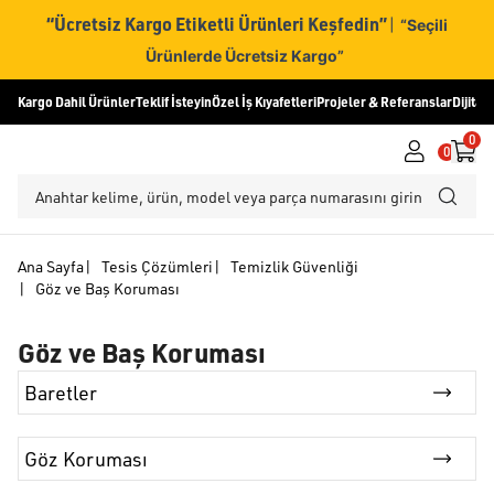
“Ücretsiz Kargo Etiketli Ürünleri Keşfedin”
|
“Seçili
Ürünlerde Ücretsiz Kargo”
Kargo Dahil Ürünler
Teklif İsteyin
Özel İş Kıyafetleri
Projeler & Referanslar
Dijital
0
0
Ana Sayfa
|
Tesis Çözümleri
|
Temizlik Güvenliği
|
Göz ve Baş Koruması
Göz ve Baş Koruması
Baretler
Göz Koruması