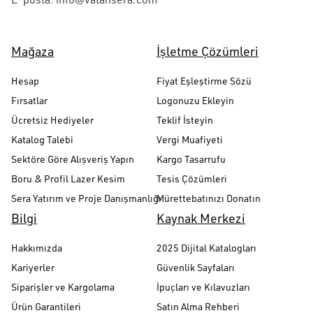
Mağaza
İşletme Çözümleri
Hesap
Fiyat Eşleştirme Sözü
Fırsatlar
Logonuzu Ekleyin
Ücretsiz Hediyeler
Teklif İsteyin
Katalog Talebi
Vergi Muafiyeti
Sektöre Göre Alışveriş Yapın
Kargo Tasarrufu
Boru & Profil Lazer Kesim
Tesis Çözümleri
Sera Yatırım ve Proje Danışmanlığı
Mürettebatınızı Donatın
Bilgi
Kaynak Merkezi
Hakkımızda
2025 Dijital Katalogları
Kariyerler
Güvenlik Sayfaları
Siparişler ve Kargolama
İpuçları ve Kılavuzları
Ürün Garantileri
Satın Alma Rehberi