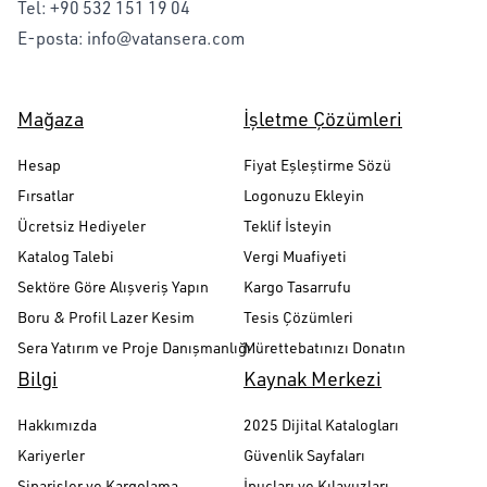
Tel:
+90 532 151 19 04
E-posta:
info@vatansera.com
Mağaza
İşletme Çözümleri
Hesap
Fiyat Eşleştirme Sözü
Fırsatlar
Logonuzu Ekleyin
Ücretsiz Hediyeler
Teklif İsteyin
Katalog Talebi
Vergi Muafiyeti
Sektöre Göre Alışveriş Yapın
Kargo Tasarrufu
Boru & Profil Lazer Kesim
Tesis Çözümleri
Sera Yatırım ve Proje Danışmanlığı
Mürettebatınızı Donatın
Bilgi
Kaynak Merkezi
Hakkımızda
2025 Dijital Katalogları
Kariyerler
Güvenlik Sayfaları
Siparişler ve Kargolama
İpuçları ve Kılavuzları