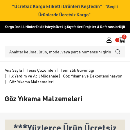
“Ücretsiz Kargo Etiketli Ürünleri Keşfedin”
|
“Seçili
Ürünlerde Ücretsiz Kargo”
Kargo Dahil Ürünler
Teklif İsteyin
Özel İş Kıyafetleri
Projeler & Referanslar
Dijital
0
0
Ana Sayfa
|
Tesis Çözümleri
|
Temizlik Güvenliği
|
İlk Yardım ve Acil Müdahale
|
Göz Yıkama ve Dekontaminasyon
|
Göz Yıkama Malzemeleri
Göz Yıkama Malzemeleri
***Yüzlerce Ürün Ücretsiz