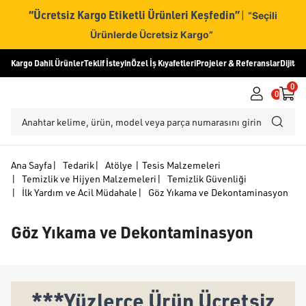
“Ücretsiz Kargo Etiketli Ürünleri Keşfedin”
|
“Seçili
Ürünlerde Ücretsiz Kargo”
Kargo Dahil Ürünler
Teklif İsteyin
Özel İş Kıyafetleri
Projeler & Referanslar
Dijital
0
0
Ana Sayfa
|
Tedarik
|
Atölye | Tesis Malzemeleri
|
Temizlik ve Hijyen Malzemeleri
|
Temizlik Güvenliği
|
İlk Yardım ve Acil Müdahale
|
Göz Yıkama ve Dekontaminasyon
Göz Yıkama ve Dekontaminasyon
***Yüzlerce Ürün Ücretsiz