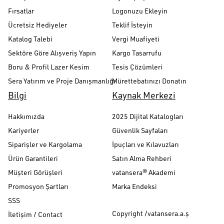
Fırsatlar
Logonuzu Ekleyin
Ücretsiz Hediyeler
Teklif İsteyin
Katalog Talebi
Vergi Muafiyeti
Sektöre Göre Alışveriş Yapın
Kargo Tasarrufu
Boru & Profil Lazer Kesim
Tesis Çözümleri
Sera Yatırım ve Proje Danışmanlığı
Mürettebatınızı Donatın
Bilgi
Kaynak Merkezi
Hakkımızda
2025 Dijital Katalogları
Kariyerler
Güvenlik Sayfaları
Siparişler ve Kargolama
İpuçları ve Kılavuzları
Ürün Garantileri
Satın Alma Rehberi
Müşteri Görüşleri
vatansera® Akademi
Promosyon Şartları
Marka Endeksi
SSS
Copyright /vatansera.a.ş
İletişim / Contact