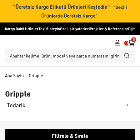
“Ücretsiz Kargo Etiketli Ürünleri Keşfedin”
|
“Seçili
Ürünlerde Ücretsiz Kargo”
Kargo Dahil Ürünler
Teklif İsteyin
Özel İş Kıyafetleri
Projeler & Referanslar
Dijital
0
0
Ana Sayfa
|
Gripple
Gripple
Tedarik
Filtrele & Sırala