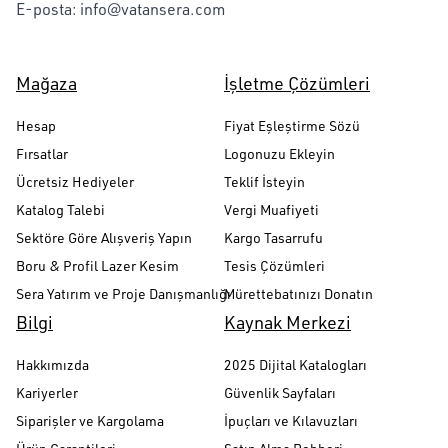
E-posta:
info@vatansera.com
Mağaza
İşletme Çözümleri
Hesap
Fiyat Eşleştirme Sözü
Fırsatlar
Logonuzu Ekleyin
Ücretsiz Hediyeler
Teklif İsteyin
Katalog Talebi
Vergi Muafiyeti
Sektöre Göre Alışveriş Yapın
Kargo Tasarrufu
Boru & Profil Lazer Kesim
Tesis Çözümleri
Sera Yatırım ve Proje Danışmanlığı
Mürettebatınızı Donatın
Bilgi
Kaynak Merkezi
Hakkımızda
2025 Dijital Katalogları
Kariyerler
Güvenlik Sayfaları
Siparişler ve Kargolama
İpuçları ve Kılavuzları