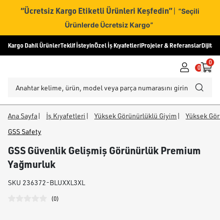
“Ücretsiz Kargo Etiketli Ürünleri Keşfedin”
|
“Seçili
Ürünlerde Ücretsiz Kargo”
Kargo Dahil Ürünler
Teklif İsteyin
Özel İş Kıyafetleri
Projeler & Referanslar
Dijital
0
0
Ana Sayfa
|
İş Kıyafetleri
|
Yüksek Görünürlüklü Giyim
|
Yüksek Gör
GSS Safety
GSS Güvenlik Gelişmiş Görünürlük Premium
Yağmurluk
SKU
236372-BLUXXL3XL
(
0
)