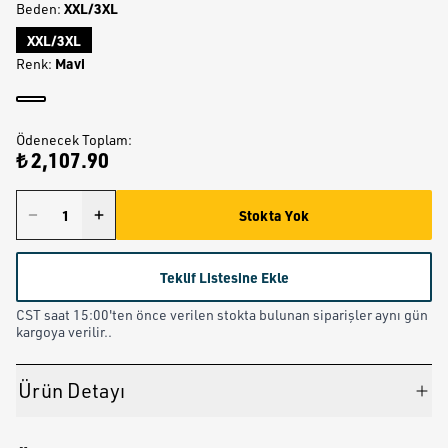
XXL/3XL
Beden
:
XXL/3XL
Mavi
Renk
:
Ödenecek Toplam
:
₺ 2,107.90
Stokta Yok
Teklif Listesine Ekle
CST saat 15:00'ten önce verilen stokta bulunan siparişler aynı gün
kargoya verilir..
Ürün Detayı