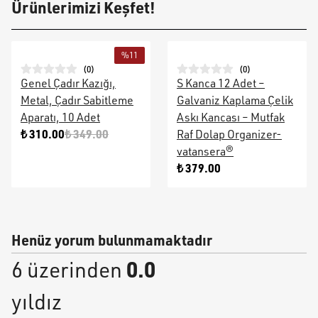
Ürünlerimizi Keşfet!
%
11
(
0
)
(
0
)
Genel Çadır Kazığı,
S Kanca 12 Adet –
Metal, Çadır Sabitleme
Galvaniz Kaplama Çelik
Aparatı, 10 Adet
Askı Kancası – Mutfak
₺ 310.00
₺ 349.00
Raf Dolap Organizer-
vatansera®
₺ 379.00
Henüz yorum bulunmamaktadır
0.0
6 üzerinden
yıldız