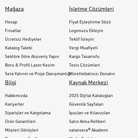
Mağaza
İşletme Çözümleri
Hesap
Fiyat Eşleştirme Sözü
Fırsatlar
Logonuzu Ekleyin
Ücretsiz Hediyeler
Teklif İsteyin
Katalog Talebi
Vergi Muafiyeti
Sektöre Göre Alışveriş Yapın
Kargo Tasarrufu
Boru & Profil Lazer Kesim
Tesis Çözümleri
Sera Yatırım ve Proje Danışmanlığı
Mürettebatınızı Donatın
Bilgi
Kaynak Merkezi
Hakkımızda
2025 Dijital Katalogları
Kariyerler
Güvenlik Sayfaları
Siparişler ve Kargolama
İpuçları ve Kılavuzları
Ürün Garantileri
Satın Alma Rehberi
Müşteri Görüşleri
vatansera® Akademi