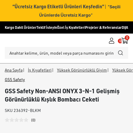
“Ücretsiz Kargo Etiketli Ürünleri Keşfedin”
|
“Seçili
Ürünlerde Ücretsiz Kargo”
Kargo Dahil Ürünler
Teklif İsteyin
Özel İş Kıyafetleri
Projeler & Referanslar
Dijital
0
0
Ana Sayfa
|
İş Kıyafetleri
|
Yüksek Görünürlüklü Giyim
|
Yüksek Gör
GSS Safety
GSS Safety Non-ANSI ONYX 3-N-1 Gelişmiş
Görünürlüklü Kışlık Bombacı Ceketi
SKU
236392-BLKM
(
0
)