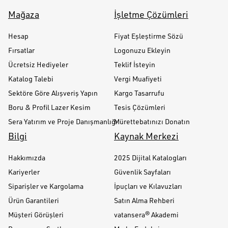
Mağaza
İşletme Çözümleri
Hesap
Fiyat Eşleştirme Sözü
Fırsatlar
Logonuzu Ekleyin
Ücretsiz Hediyeler
Teklif İsteyin
Katalog Talebi
Vergi Muafiyeti
Sektöre Göre Alışveriş Yapın
Kargo Tasarrufu
Boru & Profil Lazer Kesim
Tesis Çözümleri
Sera Yatırım ve Proje Danışmanlığı
Mürettebatınızı Donatın
Bilgi
Kaynak Merkezi
Hakkımızda
2025 Dijital Katalogları
Kariyerler
Güvenlik Sayfaları
Siparişler ve Kargolama
İpuçları ve Kılavuzları
Ürün Garantileri
Satın Alma Rehberi
Müşteri Görüşleri
vatansera® Akademi