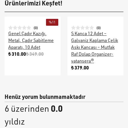
Ürünlerimizi Keşfet!
%
11
(
0
)
(
0
)
Genel Çadır Kazığı,
S Kanca 12 Adet –
Metal, Çadır Sabitleme
Galvaniz Kaplama Çelik
Aparatı, 10 Adet
Askı Kancası – Mutfak
₺ 310.00
₺ 349.00
Raf Dolap Organizer-
vatansera®
₺ 379.00
Henüz yorum bulunmamaktadır
0.0
6 üzerinden
yıldız