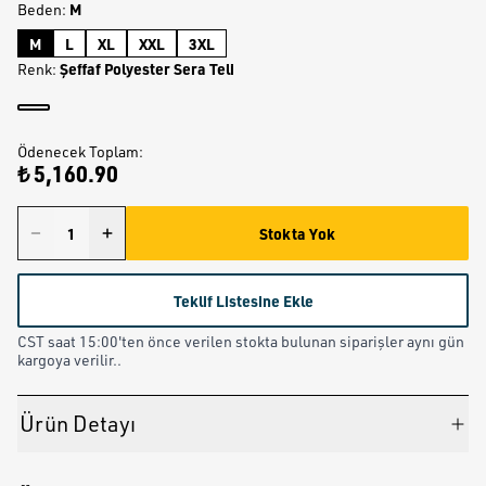
M
Beden
:
M
L
XL
XXL
3XL
Şeffaf Polyester Sera Teli
Renk
:
Ödenecek Toplam
:
₺ 5,160.90
Stokta Yok
Teklif Listesine Ekle
CST saat 15:00'ten önce verilen stokta bulunan siparişler aynı gün
kargoya verilir..
Ürün Detayı