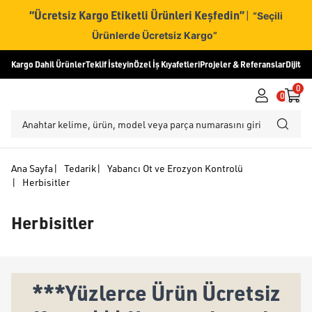
“Ücretsiz Kargo Etiketli Ürünleri Keşfedin”
|
“Seçili
Ürünlerde Ücretsiz Kargo”
Kargo Dahil Ürünler
Teklif İsteyin
Özel İş Kıyafetleri
Projeler & Referanslar
Dijital
0
0
Ana Sayfa
|
Tedarik
|
Yabancı Ot ve Erozyon Kontrolü
|
Herbisitler
Herbisitler
***Yüzlerce Ürün Ücretsiz