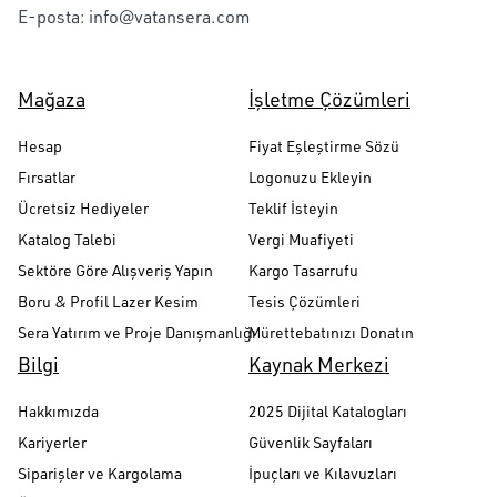
E-posta:
info@vatansera.com
Mağaza
İşletme Çözümleri
Hesap
Fiyat Eşleştirme Sözü
Fırsatlar
Logonuzu Ekleyin
Ücretsiz Hediyeler
Teklif İsteyin
Katalog Talebi
Vergi Muafiyeti
Sektöre Göre Alışveriş Yapın
Kargo Tasarrufu
Boru & Profil Lazer Kesim
Tesis Çözümleri
Sera Yatırım ve Proje Danışmanlığı
Mürettebatınızı Donatın
Bilgi
Kaynak Merkezi
Hakkımızda
2025 Dijital Katalogları
Kariyerler
Güvenlik Sayfaları
Siparişler ve Kargolama
İpuçları ve Kılavuzları