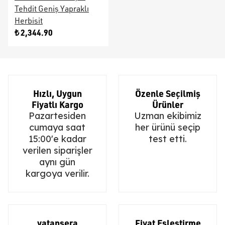
Tehdit Geniş Yapraklı
Herbisit
₺ 2,344.90
Hızlı, Uygun
Özenle Seçilmiş
Fiyatlı Kargo
Ürünler
Pazartesiden
Uzman ekibimiz
cumaya saat
her ürünü seçip
15:00'e kadar
test etti.
verilen siparişler
aynı gün
kargoya verilir.
vatansera
Fiyat Eşleştirme