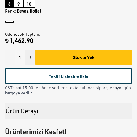
8
9
10
Beyaz Doğal
Renk
:
Ödenecek Toplam
:
₺ 1,462.90
Stokta Yok
Teklif Listesine Ekle
CST saat 15:00'ten önce verilen stokta bulunan siparişler aynı gün
kargoya verilir..
Ürün Detayı
Ürünlerimizi Keşfet!