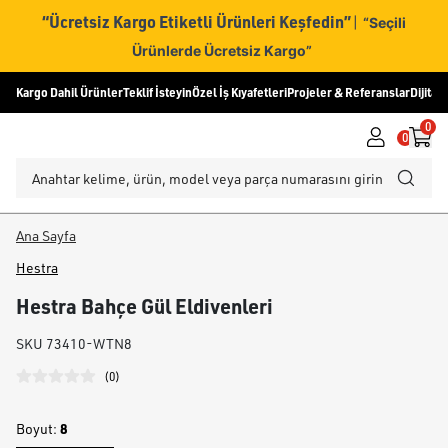
“Ücretsiz Kargo Etiketli Ürünleri Keşfedin”
|
“Seçili
Ürünlerde Ücretsiz Kargo”
Kargo Dahil Ürünler
Teklif İsteyin
Özel İş Kıyafetleri
Projeler & Referanslar
Dijital
0
0
Ana Sayfa
Hestra
Hestra Bahçe Gül Eldivenleri
SKU
73410-WTN8
(
0
)
8
Boyut
: