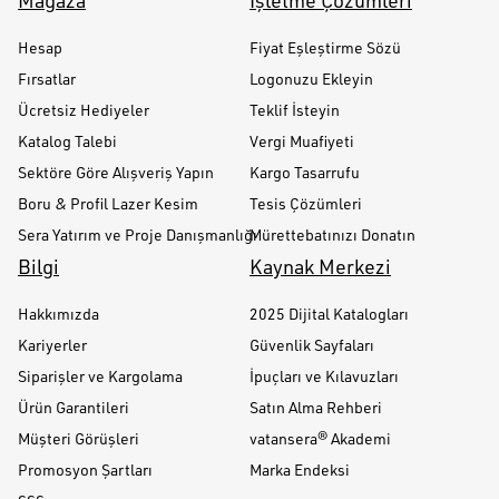
Mağaza
İşletme Çözümleri
Hesap
Fiyat Eşleştirme Sözü
Fırsatlar
Logonuzu Ekleyin
Ücretsiz Hediyeler
Teklif İsteyin
Katalog Talebi
Vergi Muafiyeti
Sektöre Göre Alışveriş Yapın
Kargo Tasarrufu
Boru & Profil Lazer Kesim
Tesis Çözümleri
Sera Yatırım ve Proje Danışmanlığı
Mürettebatınızı Donatın
Bilgi
Kaynak Merkezi
Hakkımızda
2025 Dijital Katalogları
Kariyerler
Güvenlik Sayfaları
Siparişler ve Kargolama
İpuçları ve Kılavuzları
Ürün Garantileri
Satın Alma Rehberi
Müşteri Görüşleri
vatansera® Akademi
Promosyon Şartları
Marka Endeksi