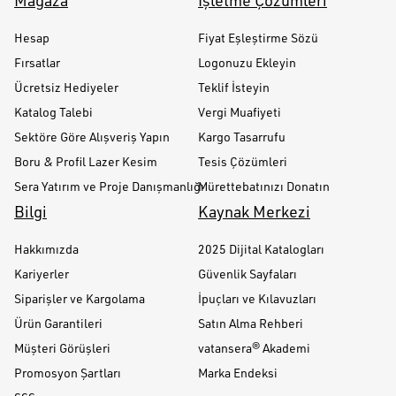
Mağaza
İşletme Çözümleri
Hesap
Fiyat Eşleştirme Sözü
Fırsatlar
Logonuzu Ekleyin
Ücretsiz Hediyeler
Teklif İsteyin
Katalog Talebi
Vergi Muafiyeti
Sektöre Göre Alışveriş Yapın
Kargo Tasarrufu
Boru & Profil Lazer Kesim
Tesis Çözümleri
Sera Yatırım ve Proje Danışmanlığı
Mürettebatınızı Donatın
Bilgi
Kaynak Merkezi
Hakkımızda
2025 Dijital Katalogları
Kariyerler
Güvenlik Sayfaları
Siparişler ve Kargolama
İpuçları ve Kılavuzları
Ürün Garantileri
Satın Alma Rehberi
Müşteri Görüşleri
vatansera® Akademi
Promosyon Şartları
Marka Endeksi