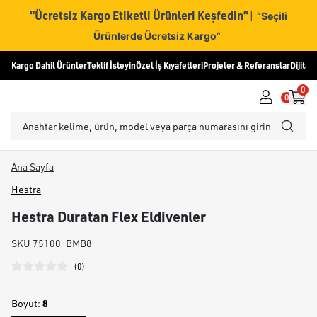
“Ücretsiz Kargo Etiketli Ürünleri Keşfedin”
|
“Seçili
Ürünlerde Ücretsiz Kargo”
Kargo Dahil Ürünler
Teklif İsteyin
Özel İş Kıyafetleri
Projeler & Referanslar
Dijital
0
0
Ana Sayfa
Hestra
Hestra Duratan Flex Eldivenler
SKU
75100-BMB8
(
0
)
8
Boyut
: