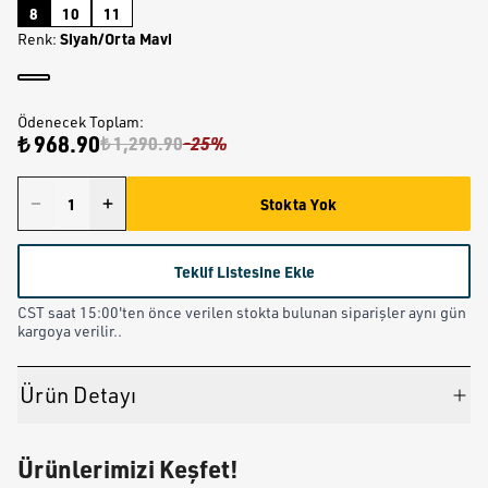
8
10
11
Siyah/Orta Mavi
Renk
:
Ödenecek Toplam
:
₺ 968.90
₺ 1,290.90
-
25
%
Stokta Yok
Teklif Listesine Ekle
CST saat 15:00'ten önce verilen stokta bulunan siparişler aynı gün
kargoya verilir..
Ürün Detayı
Ürünlerimizi Keşfet!