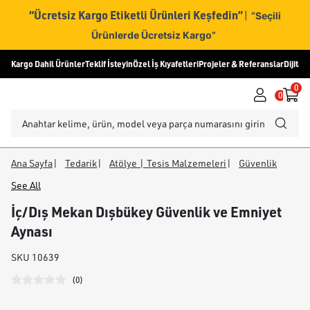
“Ücretsiz Kargo Etiketli Ürünleri Keşfedin”
|
“Seçili
Ürünlerde Ücretsiz Kargo”
Kargo Dahil Ürünler
Teklif İsteyin
Özel İş Kıyafetleri
Projeler & Referanslar
Dijital
0
0
Ana Sayfa
|
Tedarik
|
Atölye | Tesis Malzemeleri
|
Güvenlik
See All
İç/Dış Mekan Dışbükey Güvenlik ve Emniyet
Aynası
SKU
10639
(
0
)