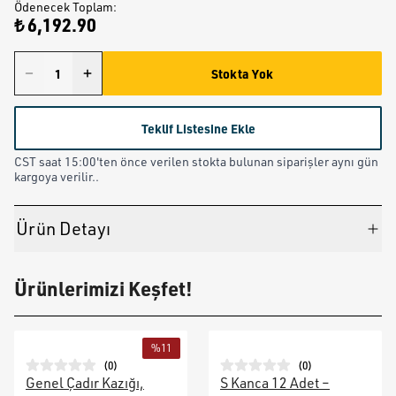
Ödenecek Toplam
:
₺ 6,192.90
Stokta Yok
Teklif Listesine Ekle
CST saat 15:00'ten önce verilen stokta bulunan siparişler aynı gün
kargoya verilir..
Ürün Detayı
Ürünlerimizi Keşfet!
%
11
(
0
)
(
0
)
Genel Çadır Kazığı,
S Kanca 12 Adet –