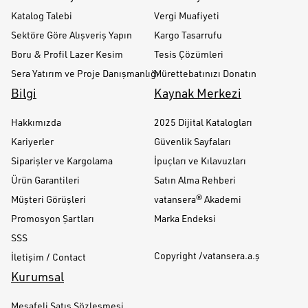
Katalog Talebi
Vergi Muafiyeti
Sektöre Göre Alışveriş Yapın
Kargo Tasarrufu
Boru & Profil Lazer Kesim
Tesis Çözümleri
Sera Yatırım ve Proje Danışmanlığı
Mürettebatınızı Donatın
Bilgi
Kaynak Merkezi
Hakkımızda
2025 Dijital Katalogları
Kariyerler
Güvenlik Sayfaları
Siparişler ve Kargolama
İpuçları ve Kılavuzları
Ürün Garantileri
Satın Alma Rehberi
Müşteri Görüşleri
vatansera® Akademi
Promosyon Şartları
Marka Endeksi
SSS
Copyright /vatansera.a.ş
İletişim / Contact
Kurumsal
Mesafeli Satış Sözleşmesi