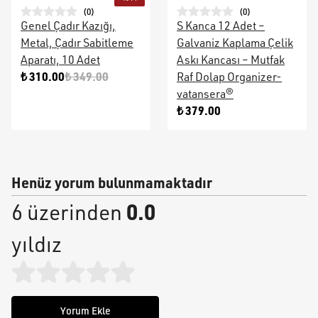
(
0
)
(
0
)
Genel Çadır Kazığı,
S Kanca 12 Adet –
Metal, Çadır Sabitleme
Galvaniz Kaplama Çelik
Aparatı, 10 Adet
Askı Kancası – Mutfak
₺ 310.00
₺ 349.00
Raf Dolap Organizer-
vatansera®
₺ 379.00
Henüz yorum bulunmamaktadır
0.0
6 üzerinden
yıldız
Yorum Ekle