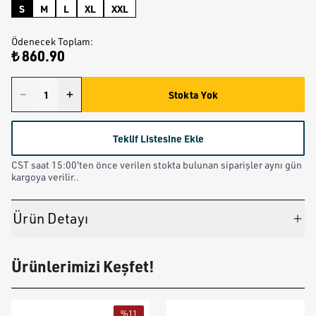
S
M
L
XL
XXL
Ödenecek Toplam
:
₺ 860.90
Stokta Yok
Teklif Listesine Ekle
CST saat 15:00'ten önce verilen stokta bulunan siparişler aynı gün
kargoya verilir..
Ürün Detayı
Ürünlerimizi Keşfet!
%
11