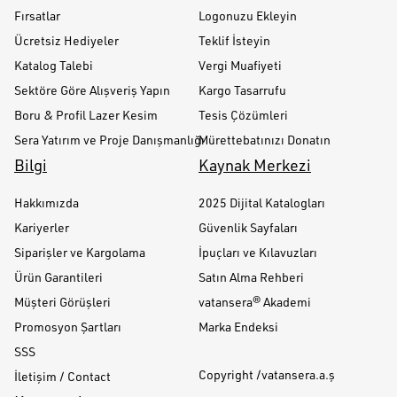
Fırsatlar
Logonuzu Ekleyin
Ücretsiz Hediyeler
Teklif İsteyin
Katalog Talebi
Vergi Muafiyeti
Sektöre Göre Alışveriş Yapın
Kargo Tasarrufu
Boru & Profil Lazer Kesim
Tesis Çözümleri
Sera Yatırım ve Proje Danışmanlığı
Mürettebatınızı Donatın
Bilgi
Kaynak Merkezi
Hakkımızda
2025 Dijital Katalogları
Kariyerler
Güvenlik Sayfaları
Siparişler ve Kargolama
İpuçları ve Kılavuzları
Ürün Garantileri
Satın Alma Rehberi
Müşteri Görüşleri
vatansera® Akademi
Promosyon Şartları
Marka Endeksi
SSS
Copyright /vatansera.a.ş
İletişim / Contact