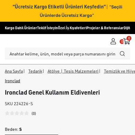
“Ücretsiz Kargo Etiketli Ürünleri Keşfedin”
|
“Seçili
Ürünlerde Ücretsiz Kargo”
Kargo Dahil Ürünler
Teklif İsteyin
Özel İş Kıyafetleri
Projeler & Referanslar
Dijital
0
0
Ana Sayfa
|
Tedarik
|
Atölye | Tesis Malzemeleri
|
Temizlik ve Hij
Ironclad
Ironclad Genel Kullanım Eldivenleri
SKU
224226-S
(
0
)
S
Beden
: