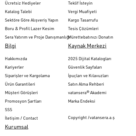
Ücretsiz Hediyeler
Teklif İsteyin
Katalog Talebi
Vergi Muafiyeti
Sektöre Göre Alışveriş Yapın
Kargo Tasarrufu
Boru & Profil Lazer Kesim
Tesis Çözümleri
Sera Yatırım ve Proje Danışmanlığı
Mürettebatınızı Donatın
Bilgi
Kaynak Merkezi
Hakkımızda
2025 Dijital Katalogları
Kariyerler
Güvenlik Sayfaları
Siparişler ve Kargolama
İpuçları ve Kılavuzları
Ürün Garantileri
Satın Alma Rehberi
Müşteri Görüşleri
vatansera® Akademi
Promosyon Şartları
Marka Endeksi
SSS
Copyright /vatansera.a.ş
İletişim / Contact
Kurumsal