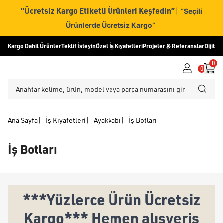
“Ücretsiz Kargo Etiketli Ürünleri Keşfedin”
|
“Seçili
Ürünlerde Ücretsiz Kargo”
Kargo Dahil Ürünler
Teklif İsteyin
Özel İş Kıyafetleri
Projeler & Referanslar
Dijital
0
0
Ana Sayfa
|
İş Kıyafetleri
|
Ayakkabı
|
İş Botları
İş Botları
***Yüzlerce Ürün Ücretsiz
Kargo*** Hemen alışveriş