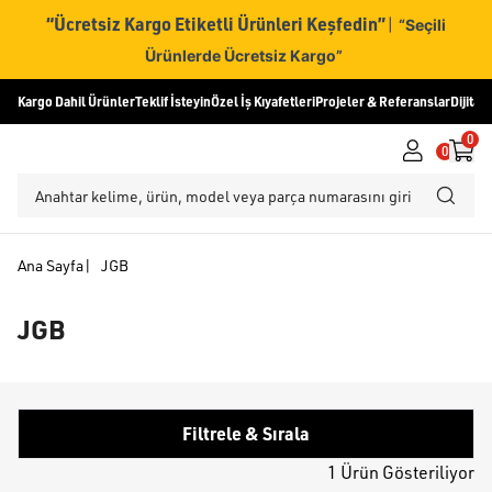
“Ücretsiz Kargo Etiketli Ürünleri Keşfedin”
|
“Seçili
Ürünlerde Ücretsiz Kargo”
Kargo Dahil Ürünler
Teklif İsteyin
Özel İş Kıyafetleri
Projeler & Referanslar
Dijital
0
0
Ana Sayfa
|
JGB
JGB
Filtrele & Sırala
1 Ürün Gösteriliyor