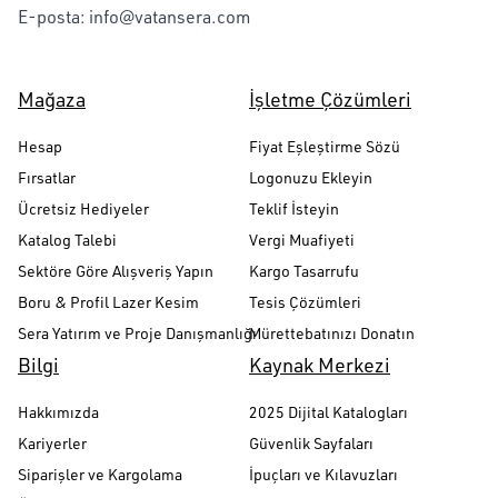
E-posta:
info@vatansera.com
Mağaza
İşletme Çözümleri
Hesap
Fiyat Eşleştirme Sözü
Fırsatlar
Logonuzu Ekleyin
Ücretsiz Hediyeler
Teklif İsteyin
Katalog Talebi
Vergi Muafiyeti
Sektöre Göre Alışveriş Yapın
Kargo Tasarrufu
Boru & Profil Lazer Kesim
Tesis Çözümleri
Sera Yatırım ve Proje Danışmanlığı
Mürettebatınızı Donatın
Bilgi
Kaynak Merkezi
Hakkımızda
2025 Dijital Katalogları
Kariyerler
Güvenlik Sayfaları
Siparişler ve Kargolama
İpuçları ve Kılavuzları