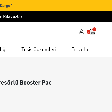
 Kargo”
e Kılavuzları
0
0
liği
Tesis Çözümleri
Fırsatlar
esörlü Booster Pac