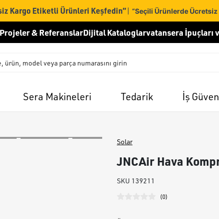
iz Kargo Etiketli Ürünleri Keşfedin”
|
“Seçili Ürünlerde Ücretsiz
Projeler & Referanslar
Dijital Kataloglar
vatansera İpuçları v
Sera Makineleri
Tedarik
İş Güven
Solar
JNCAir Hava Kompr
SKU
139211
(
0
)