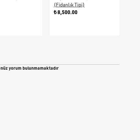
(Fidanlık Tipi)
Ara
0
₺ 8,500.00
₺ 9
nüz yorum bulunmamaktadır