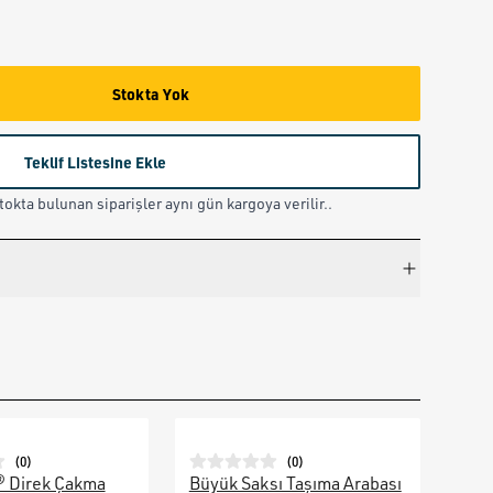
Stokta Yok
Teklif Listesine Ekle
okta bulunan siparişler aynı gün kargoya verilir..
(
0
)
(
0
)
® Direk Çakma
Büyük Saksı Taşıma Arabası
Galv