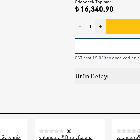
Ödenecek Toplam
:
₺ 16,340.90
CST saat 15:00'ten önce verilen st
Ürün Detayı
(
0
)
– Galvaniz
vatansera® Direk Çakma
vatansera