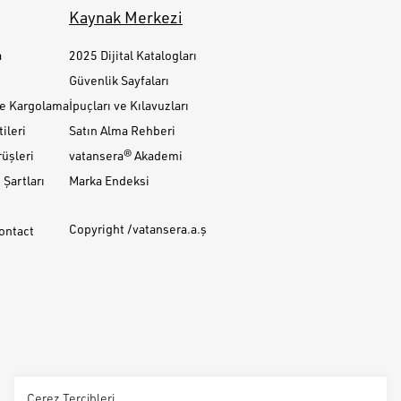
Kaynak Merkezi
a
2025 Dijital Katalogları
Güvenlik Sayfaları
ve Kargolama
İpuçları ve Kılavuzları
ileri
Satın Alma Rehberi
üşleri
vatansera® Akademi
Şartları
Marka Endeksi
Copyright /vatansera.a.ş
Contact
Çerez Tercihleri