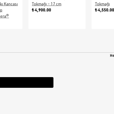
kı Kancası
Tokmağı – 17 cm
Tokmağı
₺ 4,900.00
₺ 4,550.0
ap
sera®
He