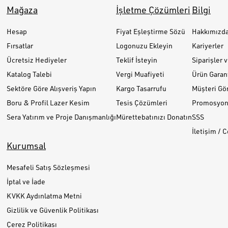
Mağaza
İşletme Çözümleri
Bilgi
Hesap
Fiyat Eşleştirme Sözü
Hakkımızd
Fırsatlar
Logonuzu Ekleyin
Kariyerler
Ücretsiz Hediyeler
Teklif İsteyin
Siparişler 
Katalog Talebi
Vergi Muafiyeti
Ürün Garant
Sektöre Göre Alışveriş Yapın
Kargo Tasarrufu
Müşteri Gör
Boru & Profil Lazer Kesim
Tesis Çözümleri
Promosyon 
Sera Yatırım ve Proje Danışmanlığı
Mürettebatınızı Donatın
SSS
İletişim / 
Kurumsal
Mesafeli Satış Sözleşmesi
İptal ve İade
KVKK Aydınlatma Metni
Gizlilik ve Güvenlik Politikası
Çerez Politikası