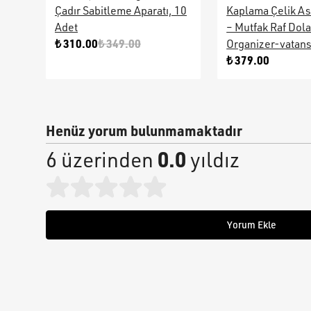
Çadır Sabitleme Aparatı, 10
Kaplama Çelik As
Adet
– Mutfak Raf Dol
₺ 310.00
₺ 349.00
Organizer-vatan
₺ 379.00
Henüz yorum bulunmamaktadır
0.0
6 üzerinden
yıldız
Yorum Ekle