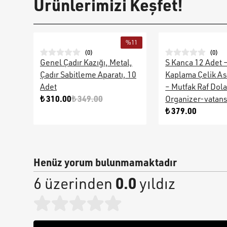
Ürünlerimizi Keşfet!
%
11
(
0
)
(
0
)
Genel Çadır Kazığı, Metal,
S Kanca 12 Adet 
Çadır Sabitleme Aparatı, 10
Kaplama Çelik As
Adet
– Mutfak Raf Dol
₺ 310.00
₺ 349.00
Organizer-vatan
₺ 379.00
Henüz yorum bulunmamaktadır
0.0
6 üzerinden
yıldız