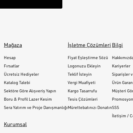
Mağaza
İşletme Çözümleri
Bilgi
Hesap
Fiyat Eşleştirme Sözü
Hakkımızd
Fırsatlar
Logonuzu Ekleyin
Kariyerler
Ücretsiz Hediyeler
Teklif İsteyin
Siparişler 
Katalog Talebi
Vergi Muafiyeti
Ürün Garant
Sektöre Göre Alışveriş Yapın
Kargo Tasarrufu
Müşteri Gör
Boru & Profil Lazer Kesim
Tesis Çözümleri
Promosyon 
Sera Yatırım ve Proje Danışmanlığı
Mürettebatınızı Donatın
SSS
İletişim / 
Kurumsal