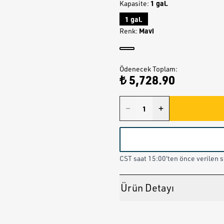
1 gal.
Kapasite
:
1 gal.
Mavi
Renk
:
Ödenecek Toplam
:
₺ 5,728.90
CST saat 15:00'ten önce verilen st
Ürün Detayı