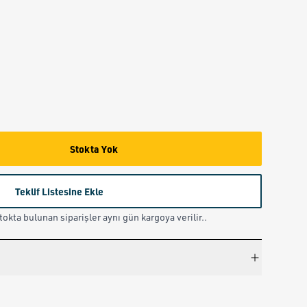
Stokta Yok
Teklif Listesine Ekle
okta bulunan siparişler aynı gün kargoya verilir..