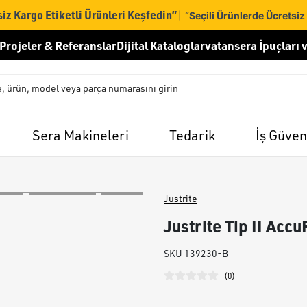
iz Kargo Etiketli Ürünleri Keşfedin”
|
“Seçili Ürünlerde Ücretsiz
Projeler & Referanslar
Dijital Kataloglar
vatansera İpuçları v
Sera Makineleri
Tedarik
İş Güven
Justrite
Justrite Tip II Acc
SKU
139230-B
(
0
)