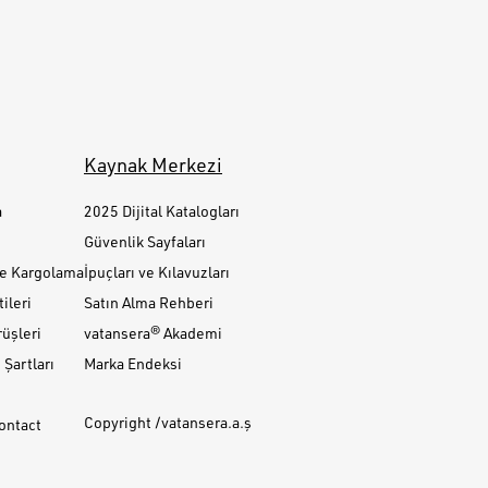
Kaynak Merkezi
a
2025 Dijital Katalogları
Güvenlik Sayfaları
ve Kargolama
İpuçları ve Kılavuzları
ileri
Satın Alma Rehberi
üşleri
vatansera® Akademi
Şartları
Marka Endeksi
Copyright /vatansera.a.ş
Contact