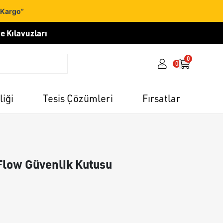
 Kargo”
e Kılavuzları
0
0
liği
Tesis Çözümleri
Fırsatlar
uFlow Güvenlik Kutusu