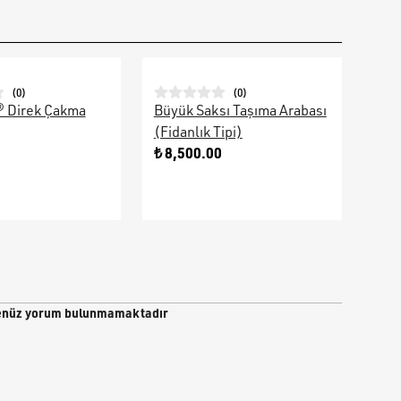
(
0
)
(
0
)
® Direk Çakma
Büyük Saksı Taşıma Arabası
Galv
(Fidanlık Tipi)
Ara
0
₺ 8,500.00
₺ 9
nüz yorum bulunmamaktadır