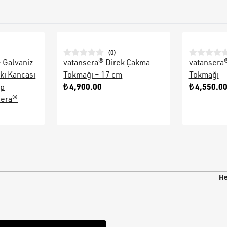
(
0
)
– Galvaniz
vatansera® Direk Çakma
vatansera
kı Kancası
Tokmağı – 17 cm
Tokmağı
₺ 4,900.00
₺ 4,550.0
ap
sera®
He