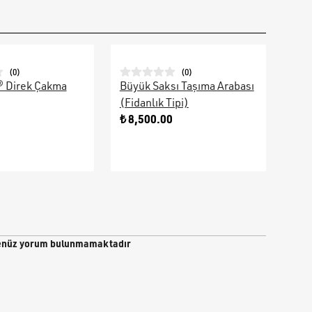
(
0
)
(
0
)
® Direk Çakma
Büyük Saksı Taşıma Arabası
Galv
(Fidanlık Tipi)
Ara
0
₺ 8,500.00
₺ 9
nüz yorum bulunmamaktadır