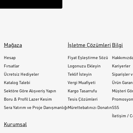
Mağaza
İşletme Çözümleri
Bilgi
Hesap
Fiyat Eşleştirme Sözü
Hakkımızd
Fırsatlar
Logonuzu Ekleyin
Kariyerler
Ücretsiz Hediyeler
Teklif İsteyin
Siparişler 
Katalog Talebi
Vergi Muafiyeti
Ürün Garant
Sektöre Göre Alışveriş Yapın
Kargo Tasarrufu
Müşteri Gör
Boru & Profil Lazer Kesim
Tesis Çözümleri
Promosyon 
Sera Yatırım ve Proje Danışmanlığı
Mürettebatınızı Donatın
SSS
İletişim / 
Kurumsal