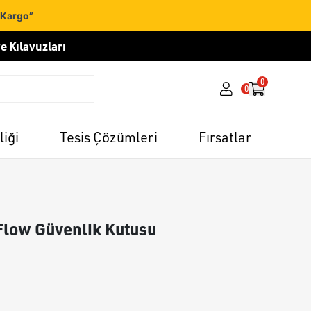
 Kargo”
e Kılavuzları
0
0
liği
Tesis Çözümleri
Fırsatlar
uFlow Güvenlik Kutusu