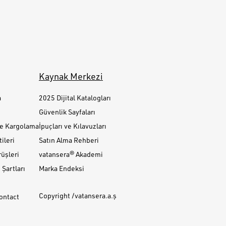
Kaynak Merkezi
a
2025 Dijital Katalogları
Güvenlik Sayfaları
ve Kargolama
İpuçları ve Kılavuzları
ileri
Satın Alma Rehberi
üşleri
vatansera® Akademi
Şartları
Marka Endeksi
Copyright /vatansera.a.ş
Contact