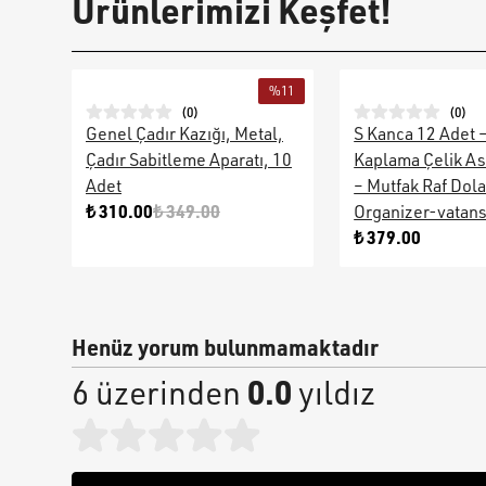
Ürünlerimizi Keşfet!
%
11
(
0
)
(
0
)
Genel Çadır Kazığı, Metal,
S Kanca 12 Adet 
Çadır Sabitleme Aparatı, 10
Kaplama Çelik As
Adet
– Mutfak Raf Dol
₺ 310.00
₺ 349.00
Organizer-vatan
₺ 379.00
Henüz yorum bulunmamaktadır
0.0
6 üzerinden
yıldız