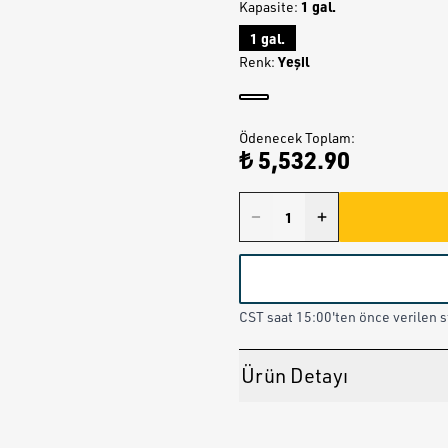
1 gal.
Kapasite
:
1 gal.
Yeşil
Renk
:
Ödenecek Toplam
:
₺ 5,532.90
CST saat 15:00'ten önce verilen st
Ürün Detayı