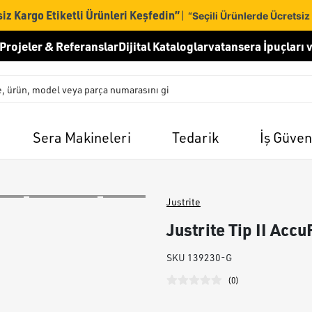
iz Kargo Etiketli Ürünleri Keşfedin”
|
“Seçili Ürünlerde Ücretsiz
Projeler & Referanslar
Dijital Kataloglar
vatansera İpuçları v
Sera Makineleri
Tedarik
İş Güven
Justrite
Justrite Tip II Acc
SKU
139230-G
(
0
)