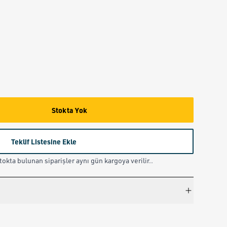
Stokta Yok
Teklif Listesine Ekle
okta bulunan siparişler aynı gün kargoya verilir..