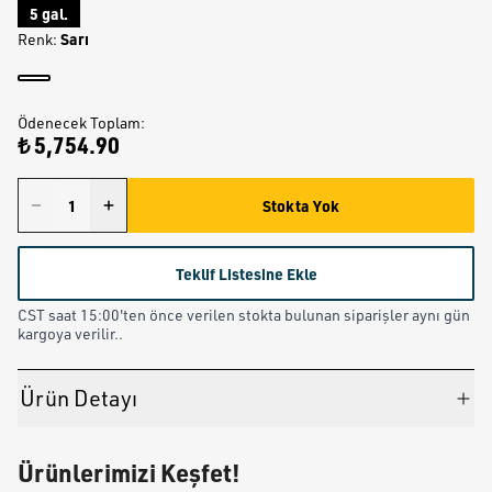
5 gal.
Sarı
Renk
:
Ödenecek Toplam
:
₺ 5,754.90
Stokta Yok
Teklif Listesine Ekle
CST saat 15:00'ten önce verilen stokta bulunan siparişler aynı gün
kargoya verilir..
Ürün Detayı
Ürünlerimizi Keşfet!