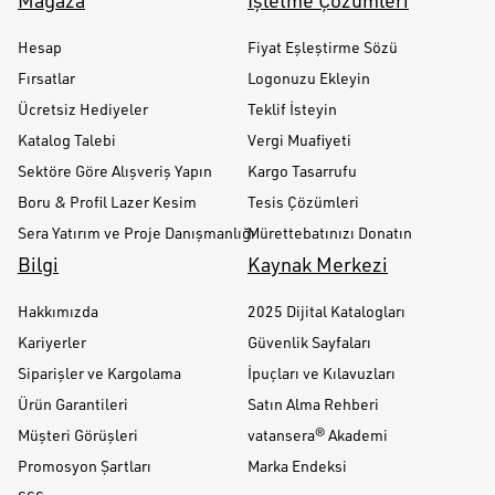
Mağaza
İşletme Çözümleri
Hesap
Fiyat Eşleştirme Sözü
Fırsatlar
Logonuzu Ekleyin
Ücretsiz Hediyeler
Teklif İsteyin
Katalog Talebi
Vergi Muafiyeti
Sektöre Göre Alışveriş Yapın
Kargo Tasarrufu
Boru & Profil Lazer Kesim
Tesis Çözümleri
Sera Yatırım ve Proje Danışmanlığı
Mürettebatınızı Donatın
Bilgi
Kaynak Merkezi
Hakkımızda
2025 Dijital Katalogları
Kariyerler
Güvenlik Sayfaları
Siparişler ve Kargolama
İpuçları ve Kılavuzları
Ürün Garantileri
Satın Alma Rehberi
Müşteri Görüşleri
vatansera® Akademi
Promosyon Şartları
Marka Endeksi