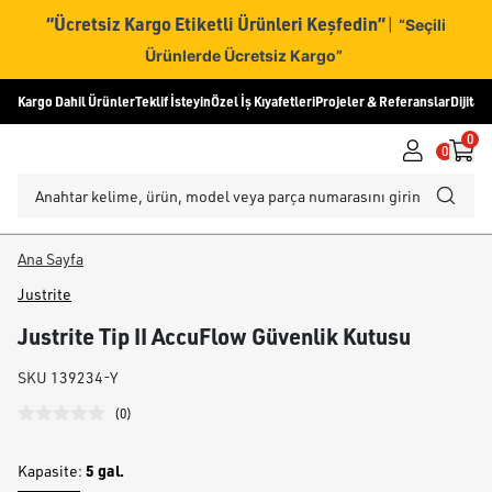
“Ücretsiz Kargo Etiketli Ürünleri Keşfedin”
|
“Seçili
Ürünlerde Ücretsiz Kargo”
Kargo Dahil Ürünler
Teklif İsteyin
Özel İş Kıyafetleri
Projeler & Referanslar
Dijital
0
0
Ana Sayfa
Justrite
Justrite Tip II AccuFlow Güvenlik Kutusu
SKU
139234-Y
(
0
)
5 gal.
Kapasite
: