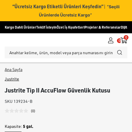
“Ücretsiz Kargo Etiketli Ürünleri Keşfedin”
|
“Seçili
Ürünlerde Ücretsiz Kargo”
Kargo Dahil Ürünler
Teklif İsteyin
Özel İş Kıyafetleri
Projeler & Referanslar
Dijital
0
0
Ana Sayfa
Justrite
Justrite Tip II AccuFlow Güvenlik Kutusu
SKU
139234-B
(
0
)
5 gal.
Kapasite
: