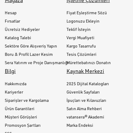
Mağaza
İşletme Çözümleri
Hesap
Fiyat Eşleştirme Sözü
Fırsatlar
Logonuzu Ekleyin
Ücretsiz Hediyeler
Teklif İsteyin
Katalog Talebi
Vergi Muafiyeti
Sektöre Göre Alışveriş Yapın
Kargo Tasarrufu
Boru & Profil Lazer Kesim
Tesis Çözümleri
Sera Yatırım ve Proje Danışmanlığı
Mürettebatınızı Donatın
Bilgi
Kaynak Merkezi
Hakkımızda
2025 Dijital Katalogları
Kariyerler
Güvenlik Sayfaları
Siparişler ve Kargolama
İpuçları ve Kılavuzları
Ürün Garantileri
Satın Alma Rehberi
Müşteri Görüşleri
vatansera® Akademi
Promosyon Şartları
Marka Endeksi