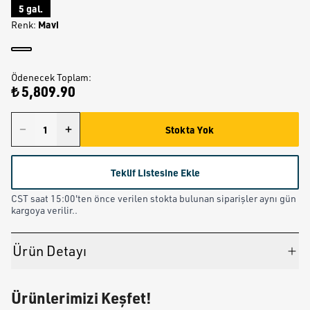
5 gal.
Mavi
Renk
:
Ödenecek Toplam
:
₺ 5,809.90
Stokta Yok
Teklif Listesine Ekle
CST saat 15:00'ten önce verilen stokta bulunan siparişler aynı gün
kargoya verilir..
Ürün Detayı
Ürünlerimizi Keşfet!