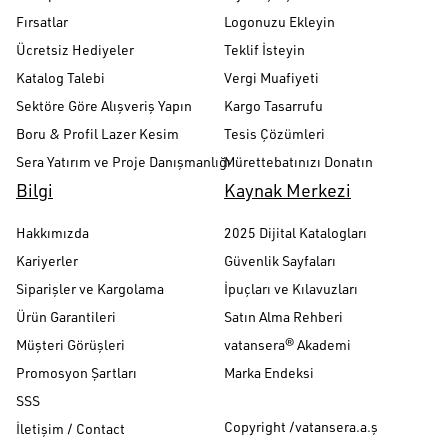
Fırsatlar
Logonuzu Ekleyin
Ücretsiz Hediyeler
Teklif İsteyin
Katalog Talebi
Vergi Muafiyeti
Sektöre Göre Alışveriş Yapın
Kargo Tasarrufu
Boru & Profil Lazer Kesim
Tesis Çözümleri
Sera Yatırım ve Proje Danışmanlığı
Mürettebatınızı Donatın
Bilgi
Kaynak Merkezi
Hakkımızda
2025 Dijital Katalogları
Kariyerler
Güvenlik Sayfaları
Siparişler ve Kargolama
İpuçları ve Kılavuzları
Ürün Garantileri
Satın Alma Rehberi
Müşteri Görüşleri
vatansera® Akademi
Promosyon Şartları
Marka Endeksi
SSS
Copyright /vatansera.a.ş
İletişim / Contact