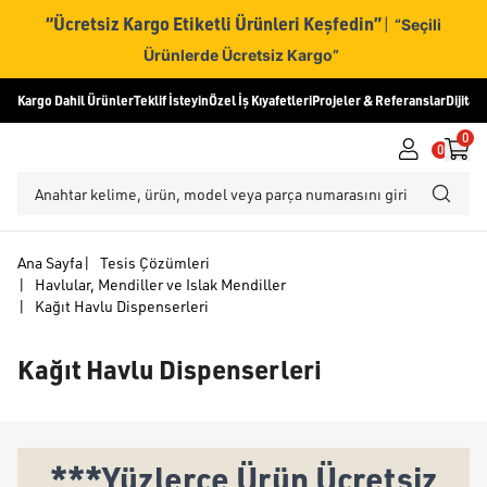
“Ücretsiz Kargo Etiketli Ürünleri Keşfedin”
|
“Seçili
Ürünlerde Ücretsiz Kargo”
Kargo Dahil Ürünler
Teklif İsteyin
Özel İş Kıyafetleri
Projeler & Referanslar
Dijital
0
0
Ana Sayfa
|
Tesis Çözümleri
|
Havlular, Mendiller ve Islak Mendiller
|
Kağıt Havlu Dispenserleri
Kağıt Havlu Dispenserleri
***Yüzlerce Ürün Ücretsiz