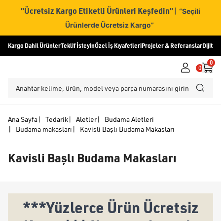
“Ücretsiz Kargo Etiketli Ürünleri Keşfedin”
|
“Seçili
Ürünlerde Ücretsiz Kargo”
Kargo Dahil Ürünler
Teklif İsteyin
Özel İş Kıyafetleri
Projeler & Referanslar
Dijital
0
0
Ana Sayfa
|
Tedarik
|
Aletler
|
Budama Aletleri
|
Budama makasları
|
Kavisli Başlı Budama Makasları
Kavisli Başlı Budama Makasları
***Yüzlerce Ürün Ücretsiz