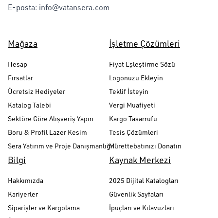
E-posta:
info@vatansera.com
Mağaza
İşletme Çözümleri
Hesap
Fiyat Eşleştirme Sözü
Fırsatlar
Logonuzu Ekleyin
Ücretsiz Hediyeler
Teklif İsteyin
Katalog Talebi
Vergi Muafiyeti
Sektöre Göre Alışveriş Yapın
Kargo Tasarrufu
Boru & Profil Lazer Kesim
Tesis Çözümleri
Sera Yatırım ve Proje Danışmanlığı
Mürettebatınızı Donatın
Bilgi
Kaynak Merkezi
Hakkımızda
2025 Dijital Katalogları
Kariyerler
Güvenlik Sayfaları
Siparişler ve Kargolama
İpuçları ve Kılavuzları