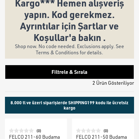
Kargo*** Hemen alışveriş
yapın. Kod gerekmez.
Ayrıntılar için Şartlar ve
Koşullar'a bakın .
Shop now. No code needed. Exclusions apply. See
Terms & Conditions for details.
Filtrele & Sırala
2 Ürün Gösteriliyor
8.000 tl ve üzeri siparişlerde SHIPPING199 kodu ile ücretsiz
kargo
(
0
)
(
0
)
FELCO 211-60 Budama
FELCO 211-50 Budama