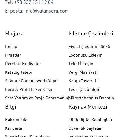
Tel:
+90 532 151 19 04
E-posta:
info@vatansera.com
Mağaza
İşletme Çözümleri
Hesap
Fiyat Eşleştirme Sözü
Fırsatlar
Logonuzu Ekleyin
Ücretsiz Hediyeler
Teklif İsteyin
Katalog Talebi
Vergi Muafiyeti
Sektöre Göre Alışveriş Yapın
Kargo Tasarrufu
Boru & Profil Lazer Kesim
Tesis Çözümleri
Sera Yatırım ve Proje Danışmanlığı
Mürettebatınızı Donatın
Bilgi
Kaynak Merkezi
Hakkımızda
2025 Dijital Katalogları
Kariyerler
Güvenlik Sayfaları
Siparişler ve Kargolama
İpuçları ve Kılavuzları