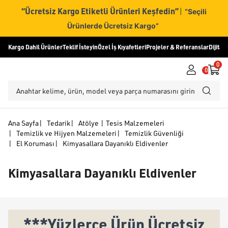
“Ücretsiz Kargo Etiketli Ürünleri Keşfedin”
|
“Seçili
Ürünlerde Ücretsiz Kargo”
Kargo Dahil Ürünler
Teklif İsteyin
Özel İş Kıyafetleri
Projeler & Referanslar
Dijital
0
0
Ana Sayfa
|
Tedarik
|
Atölye | Tesis Malzemeleri
|
Temizlik ve Hijyen Malzemeleri
|
Temizlik Güvenliği
|
El Koruması
|
Kimyasallara Dayanıklı Eldivenler
Kimyasallara Dayanıklı Eldivenler
***Yüzlerce Ürün Ücretsiz