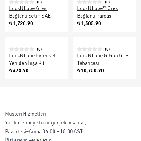
(
0
)
(
0
)
LockNLube Gres
LockNLube® Gres
Bağlantı Seti – SAE
Bağlantı Parçası
₺ 1,720.90
₺ 1,505.90
(
0
)
(
0
)
LockNLube Evrensel
LockNLube G.Gun Gres
Yeniden İnşa Kiti
Tabancası
₺ 473.90
₺ 10,750.90
Müşteri Hizmetleri
Yardım etmeye hazır gerçek insanlar,
Pazartesi–Cuma 06:00 – 18:00 CST.
Bizi arayın veya yazın,