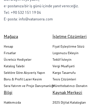
e-postanıza bir iş günü içinde yanıt vereceğiz.
Tel:
+90 532 151 19 04
E-posta:
info@vatansera.com
Mağaza
İşletme Çözümleri
Hesap
Fiyat Eşleştirme Sözü
Fırsatlar
Logonuzu Ekleyin
Ücretsiz Hediyeler
Teklif İsteyin
Katalog Talebi
Vergi Muafiyeti
Sektöre Göre Alışveriş Yapın
Kargo Tasarrufu
Boru & Profil Lazer Kesim
Tesis Çözümleri
Sera Yatırım ve Proje Danışmanlığı
Mürettebatınızı Donatın
Bilgi
Kaynak Merkezi
Hakkımızda
2025 Dijital Katalogları