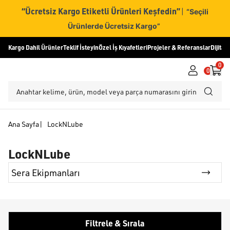
“Ücretsiz Kargo Etiketli Ürünleri Keşfedin”
|
“Seçili
Ürünlerde Ücretsiz Kargo”
Kargo Dahil Ürünler
Teklif İsteyin
Özel İş Kıyafetleri
Projeler & Referanslar
Dijital
0
0
Ana Sayfa
|
LockNLube
LockNLube
Sera Ekipmanları
Filtrele & Sırala