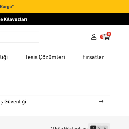
 Kargo”
e Kılavuzları
0
0
liği
Tesis Çözümleri
Fırsatlar
İş Güvenliği
2 Ürün Gösteriliyor
4
5
6