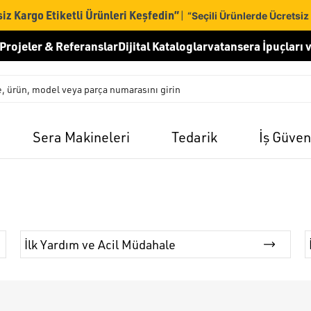
iz Kargo Etiketli Ürünleri Keşfedin”
|
“Seçili Ürünlerde Ücretsiz
Projeler & Referanslar
Dijital Kataloglar
vatansera İpuçları v
Sera Makineleri
Tedarik
İş Güven
İlk Yardım ve Acil Müdahale