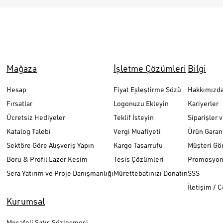
Mağaza
İşletme Çözümleri
Bilgi
Hesap
Fiyat Eşleştirme Sözü
Hakkımızd
Fırsatlar
Logonuzu Ekleyin
Kariyerler
Ücretsiz Hediyeler
Teklif İsteyin
Siparişler 
Katalog Talebi
Vergi Muafiyeti
Ürün Garant
Sektöre Göre Alışveriş Yapın
Kargo Tasarrufu
Müşteri Gör
Boru & Profil Lazer Kesim
Tesis Çözümleri
Promosyon 
Sera Yatırım ve Proje Danışmanlığı
Mürettebatınızı Donatın
SSS
İletişim / 
Kurumsal
Mesafeli Satış Sözleşmesi