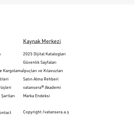
Kaynak Merkezi
a
2025 Dijital Katalogları
Güvenlik Sayfaları
ve Kargolama
İpuçları ve Kılavuzları
ileri
Satın Alma Rehberi
üşleri
vatansera® Akademi
Şartları
Marka Endeksi
Copyright /vatansera.a.ş
Contact