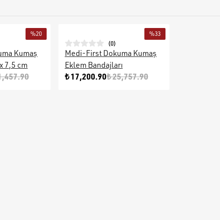
%
20
%
33
(
0
)
kuma Kumaş
Medi-First Dokuma Kumaş
 x 7,5 cm
Eklem Bandajları
1,457.90
₺ 17,200.90
₺ 25,757.90