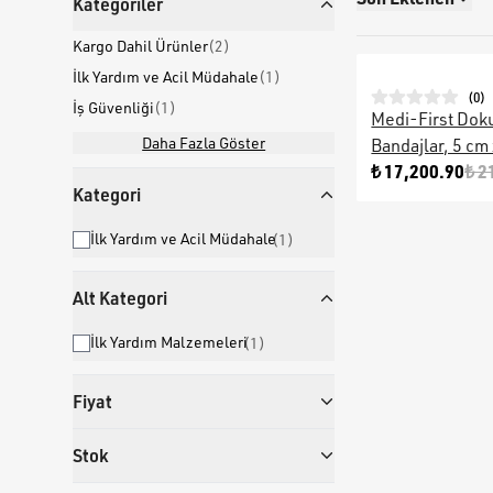
Kategoriler
Kargo Dahil Ürünler
(
2
)
İlk Yardım ve Acil Müdahale
(
1
)
(
0
)
İş Güvenliği
(
1
)
Medi-First Do
Daha Fazla Göster
Bandajlar, 5 cm
₺ 17,200.90
₺ 2
Kategori
İlk Yardım ve Acil Müdahale
(
1
)
Alt Kategori
İlk Yardım Malzemeleri
(
1
)
Fiyat
Stok