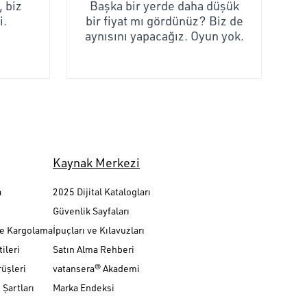
 biz
Başka bir yerde daha düşük
i.
bir fiyat mı gördünüz? Biz de
aynısını yapacağız. Oyun yok.
Kaynak Merkezi
a
2025 Dijital Katalogları
Güvenlik Sayfaları
ve Kargolama
İpuçları ve Kılavuzları
ileri
Satın Alma Rehberi
üşleri
vatansera® Akademi
Şartları
Marka Endeksi