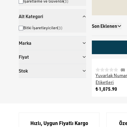
İşaretleme ve Güvenlik
(
3
)
Alt Kategori
Son Eklenen
Bitki İşaretleyicileri
(
3
)
Marka
Fiyat
(
0
)
Stok
Yuvarlak Numar
Etiketleri
₺ 1,075.90
Hızlı, Uygun Fiyatlı Kargo
Öze