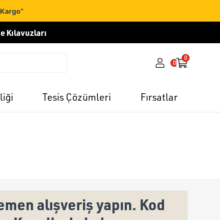
 Kargo”
e Kılavuzları
0
0
liği
Tesis Çözümleri
Fırsatlar
men alışveriş yapın. Kod