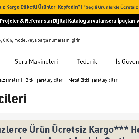
iz Kargo Etiketli Ürünleri Keşfedin”
|
“Seçili Ürünlerde Ücretsiz
Projeler & Referanslar
Dijital Kataloglar
vatansera İpuçları v
Sera Makineleri
Tedarik
İş Güven
alzemeleri
|
Bitki İşaretleyicileri
|
Metal Bitki İşaretleyicileri
cileri
zlerce Ürün Ücretsiz Kargo*** He