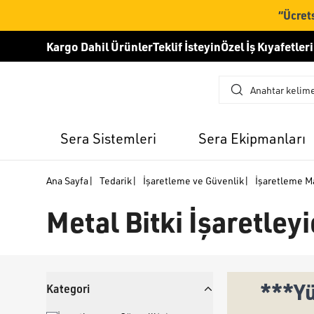
“Ücrets
Kargo Dahil Ürünler
Teklif İsteyin
Özel İş Kıyafetleri
Sera Sistemleri
Sera Ekipmanları
Ana Sayfa
|
Tedarik
|
İşaretleme ve Güvenlik
|
İşaretleme M
Metal Bitki İşaretleyi
***Yü
Kategori