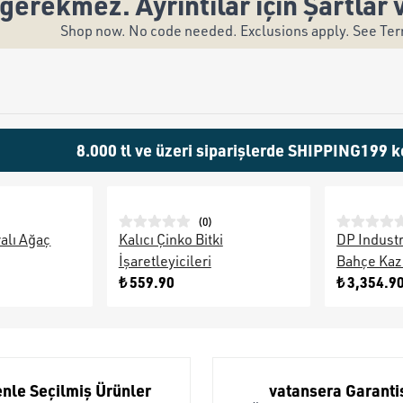
gerekmez. Ayrıntılar için Şartlar 
Shop now. No code needed. Exclusions apply. See Term
8.000 tl ve üzeri siparişlerde SHIPPING199 k
(
0
)
alı Ağaç
Kalıcı Çinko Bitki
DP Industr
İşaretleyicileri
Bahçe Kazı
₺ 559.90
₺ 3,354.9
nle Seçilmiş Ürünler
vatansera Garanti