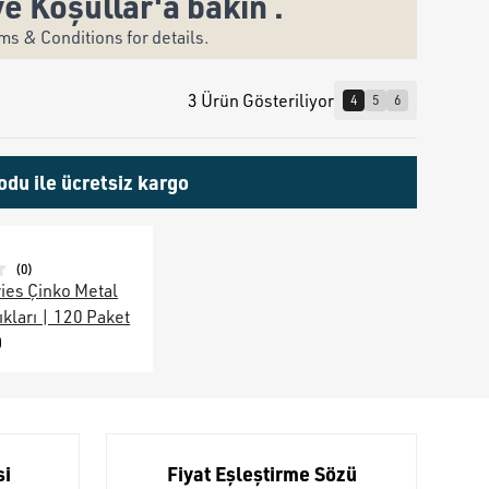
ve Koşullar'a bakın .
s & Conditions for details.
3 Ürün Gösteriliyor
4
5
6
odu ile ücretsiz kargo
(
0
)
ies Çinko Metal
kları | 120 Paket
0
si
Fiyat Eşleştirme Sözü