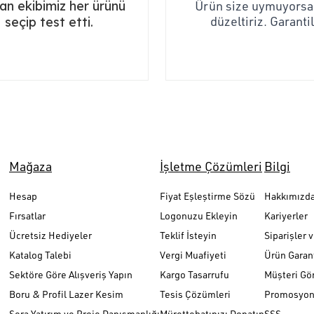
n ekibimiz her ürünü
Ürün size uymuyorsa,
düzeltiriz. Garantil
seçip test etti.
Mağaza
İşletme Çözümleri
Bilgi
Hesap
Fiyat Eşleştirme Sözü
Hakkımızd
Fırsatlar
Logonuzu Ekleyin
Kariyerler
Ücretsiz Hediyeler
Teklif İsteyin
Siparişler 
Katalog Talebi
Vergi Muafiyeti
Ürün Garant
Sektöre Göre Alışveriş Yapın
Kargo Tasarrufu
Müşteri Gör
Boru & Profil Lazer Kesim
Tesis Çözümleri
Promosyon 
Sera Yatırım ve Proje Danışmanlığı
Mürettebatınızı Donatın
SSS