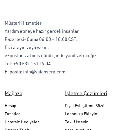
Müşteri Hizmetleri
Yardım etmeye hazır gerçek insanlar,
Pazartesi–Cuma 06:00 – 18:00 CST.
Bizi arayın veya yazın,
e-postanıza bir iş günü içinde yanıt vereceğiz.
Tel:
+90 532 151 19 04
E-posta:
info@vatansera.com
Mağaza
İşletme Çözümleri
Hesap
Fiyat Eşleştirme Sözü
Fırsatlar
Logonuzu Ekleyin
Ücretsiz Hediyeler
Teklif İsteyin
Katalog Talebi
Vergi Muafiyeti