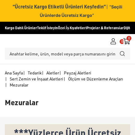
“Ücretsiz Kargo Etiketli Ürünleri Keşfedin”
|
“Seçili
Ürünlerde Ücretsiz Kargo”
Kargo Dahil Ürünler
Teklif İsteyin
Özel İş Kıyafetleri
Projeler & Referanslar
Dijital
0
0
Ana Sayfa
|
Tedarik
|
Aletler
|
Peyzaj Aletleri
|
Sert Zemin ve İnşaat Aletleri
|
Ölçüm ve Düzenleme Araçları
|
Mezuralar
Mezuralar
***Yüzlerce Ürün Ücretsiz