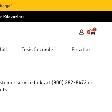
 Kargo”
e Kılavuzları
0
0
liği
Tesis Çözümleri
Fırsatlar
ustomer service folks at (800) 382-8473 or
cts.