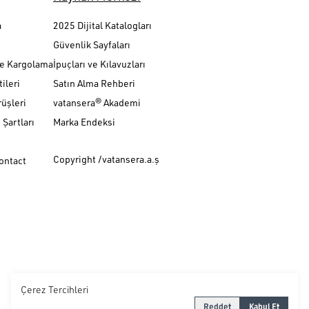
a
2025 Dijital Katalogları
Güvenlik Sayfaları
ve Kargolama
İpuçları ve Kılavuzları
ileri
Satın Alma Rehberi
üşleri
vatansera® Akademi
Şartları
Marka Endeksi
Copyright /vatansera.a.ş
Contact
Çerez Tercihleri
Reddet
Kabul Et