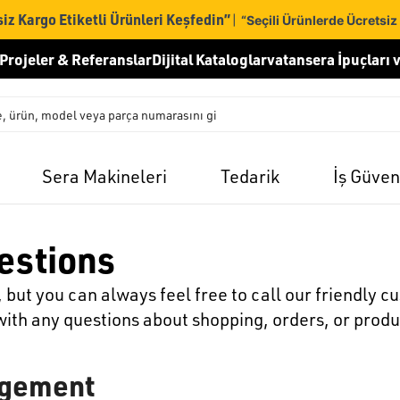
iz Kargo Etiketli Ürünleri Keşfedin”
|
“Seçili Ürünlerde Ücretsiz
Projeler & Referanslar
Dijital Kataloglar
vatansera İpuçları v
Sera Makineleri
Tedarik
İş Güven
estions
ut you can always feel free to call our friendly c
ith any questions about shopping, orders, or produ
agement