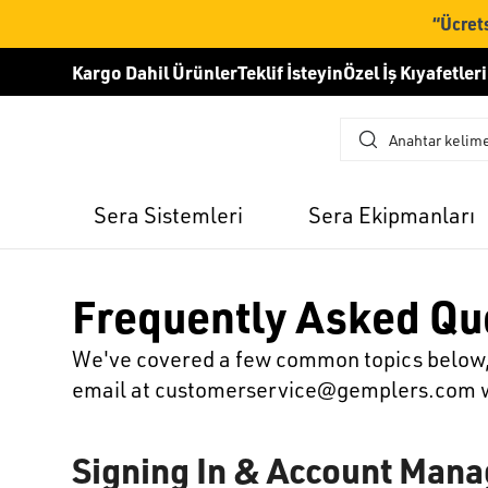
“Ücrets
Kargo Dahil Ürünler
Teklif İsteyin
Özel İş Kıyafetleri
Sera Sistemleri
Sera Ekipmanları
Frequently Asked Qu
We've covered a few common topics below, b
email at
customerservice@gemplers.com
w
Signing In & Account Man