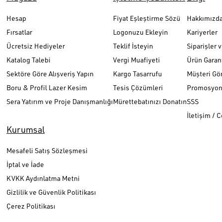
Hesap
Fiyat Eşleştirme Sözü
Hakkımızd
Fırsatlar
Logonuzu Ekleyin
Kariyerler
Ücretsiz Hediyeler
Teklif İsteyin
Siparişler 
Katalog Talebi
Vergi Muafiyeti
Ürün Garant
Sektöre Göre Alışveriş Yapın
Kargo Tasarrufu
Müşteri Gör
Boru & Profil Lazer Kesim
Tesis Çözümleri
Promosyon 
Sera Yatırım ve Proje Danışmanlığı
Mürettebatınızı Donatın
SSS
İletişim / 
Kurumsal
Mesafeli Satış Sözleşmesi
İptal ve İade
KVKK Aydınlatma Metni
Gizlilik ve Güvenlik Politikası
Çerez Politikası