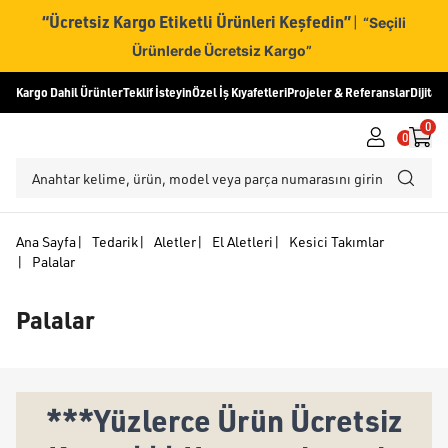
“Ücretsiz Kargo Etiketli Ürünleri Keşfedin”
|
“Seçili
Ürünlerde Ücretsiz Kargo”
Kargo Dahil Ürünler
Teklif İsteyin
Özel İş Kıyafetleri
Projeler & Referanslar
Dijital
0
0
Ana Sayfa
|
Tedarik
|
Aletler
|
El Aletleri
|
Kesici Takımlar
|
Palalar
Palalar
***Yüzlerce Ürün Ücretsiz