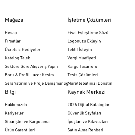
Mağaza
İşletme Çözümleri
Hesap
Fiyat Eşleştirme Sözü
Fırsatlar
Logonuzu Ekleyin
Ücretsiz Hediyeler
Teklif İsteyin
Katalog Talebi
Vergi Muafiyeti
Sektöre Göre Alışveriş Yapın
Kargo Tasarrufu
Boru & Profil Lazer Kesim
Tesis Çözümleri
Sera Yatırım ve Proje Danışmanlığı
Mürettebatınızı Donatın
Bilgi
Kaynak Merkezi
Hakkımızda
2025 Dijital Katalogları
Kariyerler
Güvenlik Sayfaları
Siparişler ve Kargolama
İpuçları ve Kılavuzları
Ürün Garantileri
Satın Alma Rehberi