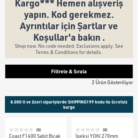
Kargo*** Hemen alışveriş
yapın. Kod gerekmez.
Ayrıntılar için Şartlar ve
Koşullar'a bakın .
Shop now. No code needed. Exclusions apply. See
Terms & Conditions for details.
Filtrele & Sırala
2 Ürün Gösteriliyor
8.000 tl ve üzeri siparişlerde SHIPPING199 kodu ile ücretsiz
kargo
(
0
)
(
0
)
Coast F1400 Sabit Bıçak
İpeksi YOKI 270mm