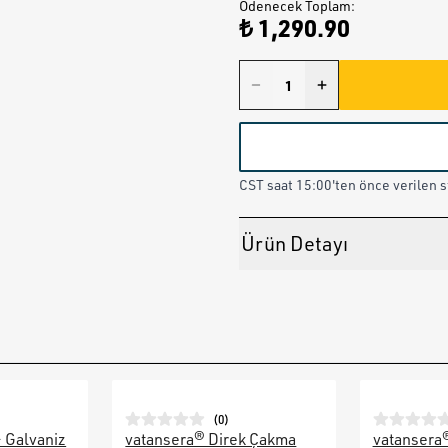
Ödenecek Toplam
:
₺ 1,290.90
CST saat 15:00'ten önce verilen st
Ürün Detayı
(
0
)
– Galvaniz
vatansera® Direk Çakma
vatansera