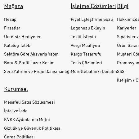
Mağaza
İşletme Çözümleri
Bilgi
Hesap
Fiyat Eşleştirme Sözü
Hakkımızd
Fırsatlar
Logonuzu Ekleyin
Kariyerler
Ücretsiz Hediyeler
Teklif İsteyin
Siparişler 
Katalog Talebi
Vergi Muafiyeti
Ürün Garant
Sektöre Göre Alışveriş Yapın
Kargo Tasarrufu
Müşteri Gör
Boru & Profil Lazer Kesim
Tesis Çözümleri
Promosyon 
Sera Yatırım ve Proje Danışmanlığı
Mürettebatınızı Donatın
SSS
İletişim / 
Kurumsal
Mesafeli Satış Sözleşmesi
İptal ve İade
KVKK Aydınlatma Metni
Gizlilik ve Güvenlik Politikası
Çerez Politikası