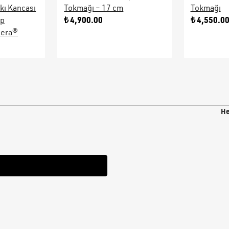
kı Kancası
Tokmağı – 17 cm
Tokmağı
₺ 4,900.00
₺ 4,550.0
ap
sera®
He