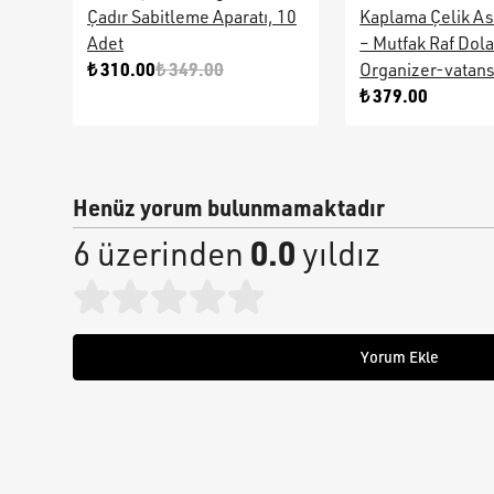
Çadır Sabitleme Aparatı, 10
Kaplama Çelik As
Adet
– Mutfak Raf Dol
₺ 310.00
₺ 349.00
Organizer-vatan
₺ 379.00
Henüz yorum bulunmamaktadır
0.0
6 üzerinden
yıldız
Yorum Ekle