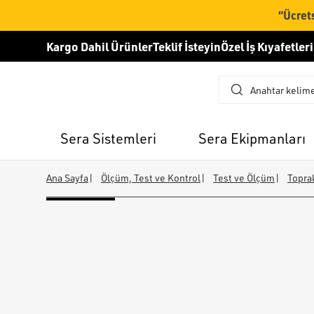
“Ücrets
Kargo Dahil Ürünler
Teklif İsteyin
Özel İş Kıyafetleri
Sera Sistemleri
Sera Ekipmanları
Ana Sayfa
|
Ölçüm, Test ve Kontrol
|
Test ve Ölçüm
|
Toprak