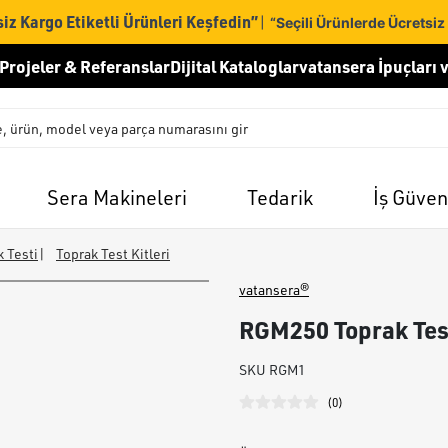
iz Kargo Etiketli Ürünleri Keşfedin”
|
“Seçili Ürünlerde Ücretsiz
Projeler & Referanslar
Dijital Kataloglar
vatansera İpuçları v
Sera Makineleri
Tedarik
İş Güven
 Testi
|
Toprak Test Kitleri
vatansera®
RGM250 Toprak Test 
SKU
RGM1
(
0
)