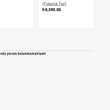
(Fidanlık Tipi)
Ara
0
₺ 8,500.00
₺ 9
nüz yorum bulunmamaktadır