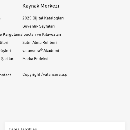
Kaynak Merkezi
a
2025 Dijital Katalogları
Güvenlik Sayfaları
ve Kargolama
İpuçları ve Kılavuzları
ileri
Satın Alma Rehberi
üşleri
vatansera® Akademi
Şartları
Marka Endeksi
Copyright /vatansera.a.ş
Contact
Çerez Tercihleri