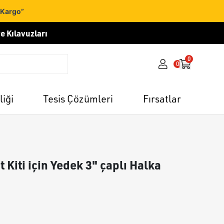
 Kargo”
e Kılavuzları
0
0
liği
Tesis Çözümleri
Fırsatlar
Kiti için Yedek 3" çaplı Halka