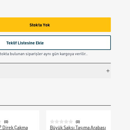
Stokta Yok
Teklif Listesine Ekle
okta bulunan siparişler aynı gün kargoya verilir..
(
0
)
(
0
)
® Direk Çakma
Büyük Saksı Taşıma Arabası
Galv