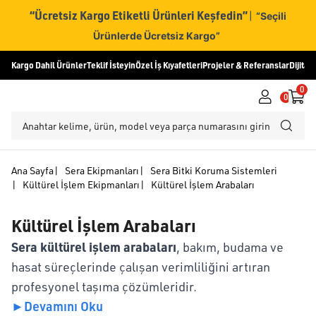
“Ücretsiz Kargo Etiketli Ürünleri Keşfedin”
|
“Seçili
Ürünlerde Ücretsiz Kargo”
Kargo Dahil Ürünler
Teklif İsteyin
Özel İş Kıyafetleri
Projeler & Referanslar
Dijital
0
0
Ana Sayfa
|
Sera Ekipmanları
|
Sera Bitki Koruma Sistemleri
|
Kültürel İşlem Ekipmanları
|
Kültürel İşlem Arabaları
Kültürel İşlem Arabaları
Sera kültürel işlem arabaları
, bakım, budama ve
hasat süreçlerinde çalışan verimliliğini artıran
profesyonel taşıma çözümleridir.
►
Devamını Oku