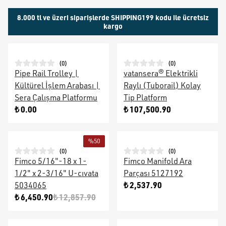
8.000 tl ve üzeri siparişlerde SHIPPING199 kodu ile ücretsiz
kargo
(
0
)
(
0
)
Pipe Rail Trolley |
vatansera® Elektrikli
Kültürel İşlem Arabası |
Raylı (Tuborail) Kolay
Sera Çalışma Platformu
Tip Platform
₺ 0.00
₺ 107,500.90
%
50
(
0
)
(
0
)
Fimco 5/16"-18 x 1-
Fimco Manifold Ara
1/2" x 2-3/16" U-cıvata
Parçası 5127192
₺ 2,537.90
5034065
₺ 6,450.90
₺ 12,857.90