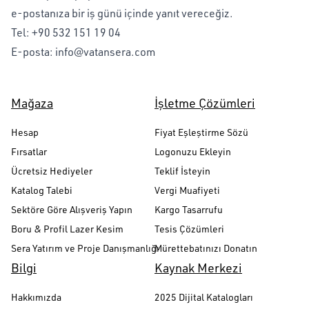
e-postanıza bir iş günü içinde yanıt vereceğiz.
Tel:
+90 532 151 19 04
E-posta:
info@vatansera.com
Mağaza
İşletme Çözümleri
Hesap
Fiyat Eşleştirme Sözü
Fırsatlar
Logonuzu Ekleyin
Ücretsiz Hediyeler
Teklif İsteyin
Katalog Talebi
Vergi Muafiyeti
Sektöre Göre Alışveriş Yapın
Kargo Tasarrufu
Boru & Profil Lazer Kesim
Tesis Çözümleri
Sera Yatırım ve Proje Danışmanlığı
Mürettebatınızı Donatın
Bilgi
Kaynak Merkezi
Hakkımızda
2025 Dijital Katalogları