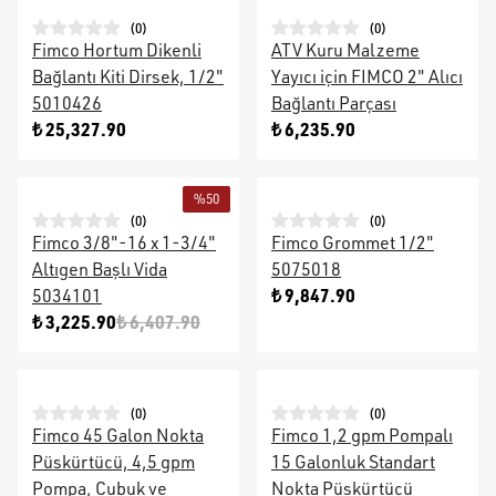
(
0
)
(
0
)
Fimco Hortum Dikenli
ATV Kuru Malzeme
Bağlantı Kiti Dirsek, 1/2"
Yayıcı için FIMCO 2" Alıcı
5010426
Bağlantı Parçası
₺ 25,327.90
₺ 6,235.90
%
50
(
0
)
(
0
)
Fimco 3/8"-16 x 1-3/4"
Fimco Grommet 1/2"
Altıgen Başlı Vida
5075018
₺ 9,847.90
5034101
₺ 3,225.90
₺ 6,407.90
(
0
)
(
0
)
Fimco 45 Galon Nokta
Fimco 1,2 gpm Pompalı
Püskürtücü, 4,5 gpm
15 Galonluk Standart
Pompa, Çubuk ve
Nokta Püskürtücü