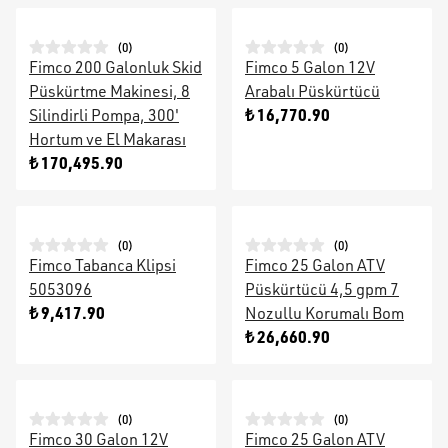
(
0
)
(
0
)
Fimco 200 Galonluk Skid
Fimco 5 Galon 12V
Püskürtme Makinesi, 8
Arabalı Püskürtücü
₺ 16,770.90
Silindirli Pompa, 300'
Hortum ve El Makarası
₺ 170,495.90
(
0
)
(
0
)
Fimco Tabanca Klipsi
Fimco 25 Galon ATV
5053096
Püskürtücü 4,5 gpm 7
₺ 9,417.90
Nozullu Korumalı Bom
₺ 26,660.90
(
0
)
(
0
)
Fimco 30 Galon 12V
Fimco 25 Galon ATV