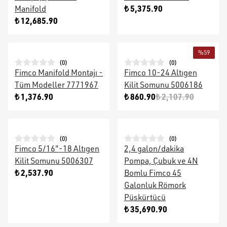
₺ 5,375.90
Manifold
₺ 12,685.90
%
59
(
0
)
(
0
)
Fimco Manifold Montajı -
Fimco 10-24 Altıgen
Tüm Modeller 7771967
Kilit Somunu 5006186
₺ 1,376.90
₺ 860.90
₺ 2,107.90
(
0
)
(
0
)
Fimco 5/16"-18 Altıgen
2,4 galon/dakika
Kilit Somunu 5006307
Pompa, Çubuk ve 4N
₺ 2,537.90
Bomlu Fimco 45
Galonluk Römork
Püskürtücü
₺ 35,690.90