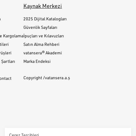
Kaynak Merkezi
a
2025 Dijital Katalogları
Güvenlik Sayfaları
ve Kargolama
İpuçları ve Kılavuzları
ileri
Satın Alma Rehberi
üşleri
vatansera® Akademi
Şartları
Marka Endeksi
Copyright /vatansera.a.ş
Contact
Çerez Tercihleri