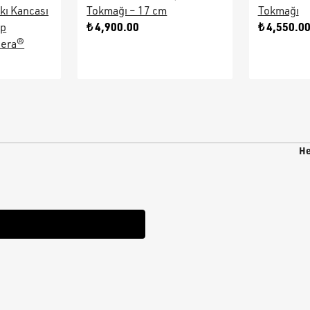
kı Kancası
Tokmağı – 17 cm
Tokmağı
₺ 4,900.00
₺ 4,550.0
ap
sera®
He