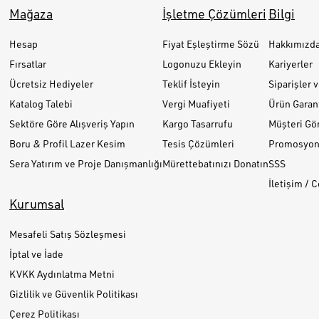
Mağaza
İşletme Çözümleri
Bilgi
Hesap
Fiyat Eşleştirme Sözü
Hakkımızd
Fırsatlar
Logonuzu Ekleyin
Kariyerler
Ücretsiz Hediyeler
Teklif İsteyin
Siparişler 
Katalog Talebi
Vergi Muafiyeti
Ürün Garant
Sektöre Göre Alışveriş Yapın
Kargo Tasarrufu
Müşteri Gör
Boru & Profil Lazer Kesim
Tesis Çözümleri
Promosyon 
Sera Yatırım ve Proje Danışmanlığı
Mürettebatınızı Donatın
SSS
İletişim / 
Kurumsal
Mesafeli Satış Sözleşmesi
İptal ve İade
KVKK Aydınlatma Metni
Gizlilik ve Güvenlik Politikası
Çerez Politikası