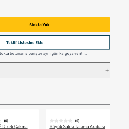
Stokta Yok
Teklif Listesine Ekle
okta bulunan siparişler aynı gün kargoya verilir..
(
0
)
(
0
)
® Direk Çakma
Büyük Saksı Taşıma Arabası
Galv