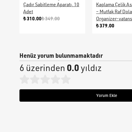
Çadır Sabitleme Aparatı, 10
Kaplama Çelik As
Adet
– Mutfak Raf Dol
₺ 310.00
₺ 349.00
Organizer-vatan
₺ 379.00
Henüz yorum bulunmamaktadır
0.0
6 üzerinden
yıldız
Yorum Ekle