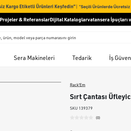
iz Kargo Etiketli Ürünleri Keşfedin”
|
“Seçili Ürünlerde Ücretsiz
Projeler & Referanslar
Dijital Kataloglar
vatansera İpuçları v
Sera Makineleri
Tedarik
İş Güven
Rack'Em
Sırt Çantası Üfleyi
SKU
139379
(
0
)