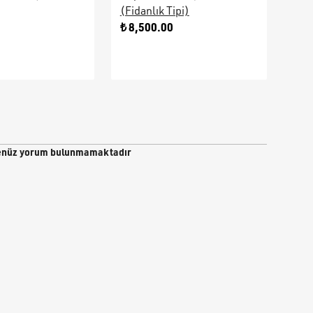
(Fidanlık Tipi)
Ara
0
₺ 8,500.00
₺ 9
nüz yorum bulunmamaktadır