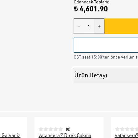
Ödenecek Toplam
:
₺ 4,601.90
CST saat 15:00'ten önce verilen st
Ürün Detayı
(
0
)
– Galvaniz
vatansera® Direk Çakma
vatansera