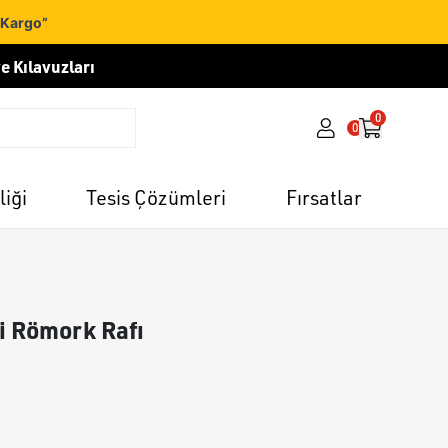
 Kargo”
e Kılavuzları
0
0
liği
Tesis Çözümleri
Fırsatlar
ci Römork Rafı