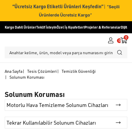
“Ücretsiz Kargo Etiketli Ürünleri Keşfedin”
|
“Seçili
Ürünlerde Ücretsiz Kargo”
Kargo Dahil Ürünler
Teklif İsteyin
Özel İş Kıyafetleri
Projeler & Referanslar
Dijital
0
0
Ana Sayfa
|
Tesis Çözümleri
|
Temizlik Güvenliği
|
Solunum Koruması
Solunum Koruması
Motorlu Hava Temizleme Solunum Cihazları
Tekrar Kullanılabilir Solunum Cihazları