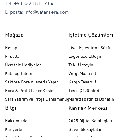
Tel:
+90 532 151 19 04
E-posta:
info@vatansera.com
Mağaza
İşletme Çözümleri
Hesap
Fiyat Eşleştirme Sözü
Fırsatlar
Logonuzu Ekleyin
Ücretsiz Hediyeler
Teklif İsteyin
Katalog Talebi
Vergi Muafiyeti
Sektöre Göre Alışveriş Yapın
Kargo Tasarrufu
Boru & Profil Lazer Kesim
Tesis Çözümleri
Sera Yatırım ve Proje Danışmanlığı
Mürettebatınızı Donatın
Bilgi
Kaynak Merkezi
Hakkımızda
2025 Dijital Katalogları
Kariyerler
Güvenlik Sayfaları