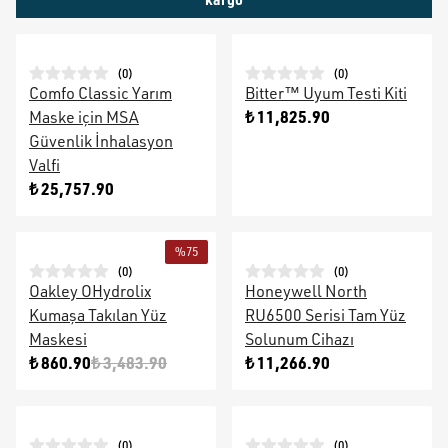
(
0
)
(
0
)
Comfo Classic Yarım
Bitter™ Uyum Testi Kiti
₺ 11,825.90
Maske için MSA
Güvenlik İnhalasyon
Valfi
₺ 25,757.90
%
75
(
0
)
(
0
)
Oakley OHydrolix
Honeywell North
Kumaşa Takılan Yüz
RU6500 Serisi Tam Yüz
Maskesi
Solunum Cihazı
₺ 860.90
₺ 3,483.90
₺ 11,266.90
(
0
)
(
0
)