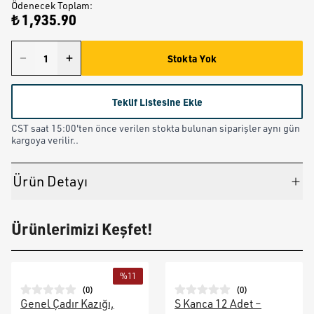
Ödenecek Toplam
:
₺ 1,935.90
Stokta Yok
Teklif Listesine Ekle
CST saat 15:00'ten önce verilen stokta bulunan siparişler aynı gün
kargoya verilir..
Ürün Detayı
Ürünlerimizi Keşfet!
%
11
(
0
)
(
0
)
Genel Çadır Kazığı,
S Kanca 12 Adet –