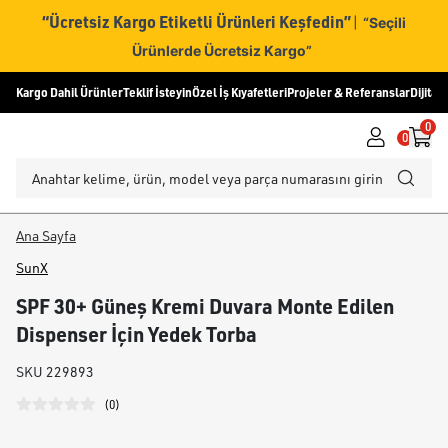
“Ücretsiz Kargo Etiketli Ürünleri Keşfedin”
|
“Seçili
Ürünlerde Ücretsiz Kargo”
Kargo Dahil Ürünler
Teklif İsteyin
Özel İş Kıyafetleri
Projeler & Referanslar
Dijital
0
0
Ana Sayfa
SunX
SPF 30+ Güneş Kremi Duvara Monte Edilen
Dispenser İçin Yedek Torba
SKU
229893
(
0
)