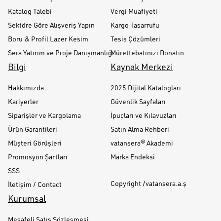
Katalog Talebi
Vergi Muafiyeti
Sektöre Göre Alışveriş Yapın
Kargo Tasarrufu
Boru & Profil Lazer Kesim
Tesis Çözümleri
Sera Yatırım ve Proje Danışmanlığı
Mürettebatınızı Donatın
Bilgi
Kaynak Merkezi
Hakkımızda
2025 Dijital Katalogları
Kariyerler
Güvenlik Sayfaları
Siparişler ve Kargolama
İpuçları ve Kılavuzları
Ürün Garantileri
Satın Alma Rehberi
Müşteri Görüşleri
vatansera® Akademi
Promosyon Şartları
Marka Endeksi
SSS
Copyright /vatansera.a.ş
İletişim / Contact
Kurumsal
Mesafeli Satış Sözleşmesi