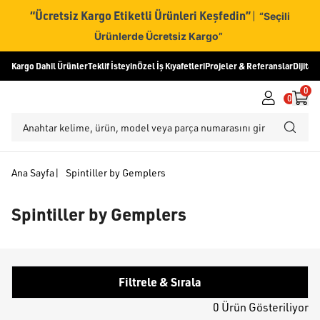
“Ücretsiz Kargo Etiketli Ürünleri Keşfedin”
|
“Seçili
Ürünlerde Ücretsiz Kargo”
Kargo Dahil Ürünler
Teklif İsteyin
Özel İş Kıyafetleri
Projeler & Referanslar
Dijital
0
0
Ana Sayfa
|
Spintiller by Gemplers
Spintiller by Gemplers
Filtrele & Sırala
0 Ürün Gösteriliyor