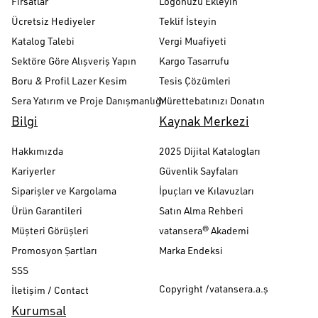
Fırsatlar
Logonuzu Ekleyin
Ücretsiz Hediyeler
Teklif İsteyin
Katalog Talebi
Vergi Muafiyeti
Sektöre Göre Alışveriş Yapın
Kargo Tasarrufu
Boru & Profil Lazer Kesim
Tesis Çözümleri
Sera Yatırım ve Proje Danışmanlığı
Mürettebatınızı Donatın
Bilgi
Kaynak Merkezi
Hakkımızda
2025 Dijital Katalogları
Kariyerler
Güvenlik Sayfaları
Siparişler ve Kargolama
İpuçları ve Kılavuzları
Ürün Garantileri
Satın Alma Rehberi
Müşteri Görüşleri
vatansera® Akademi
Promosyon Şartları
Marka Endeksi
SSS
Copyright /vatansera.a.ş
İletişim / Contact
Kurumsal