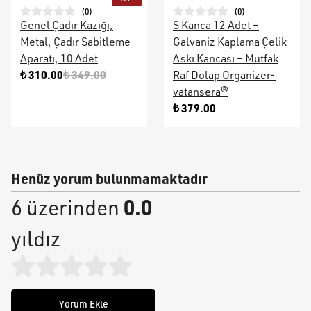
(
0
)
(
0
)
Genel Çadır Kazığı,
S Kanca 12 Adet –
Metal, Çadır Sabitleme
Galvaniz Kaplama Çelik
Aparatı, 10 Adet
Askı Kancası – Mutfak
₺ 310.00
₺ 349.00
Raf Dolap Organizer-
vatansera®
₺ 379.00
Henüz yorum bulunmamaktadır
0.0
6 üzerinden
yıldız
Yorum Ekle