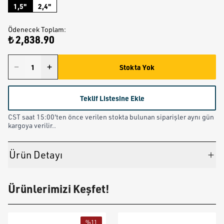
1,5"
2,4"
Ödenecek Toplam
:
₺ 2,838.90
Stokta Yok
Teklif Listesine Ekle
CST saat 15:00'ten önce verilen stokta bulunan siparişler aynı gün
kargoya verilir..
Ürün Detayı
Ürünlerimizi Keşfet!
%
11