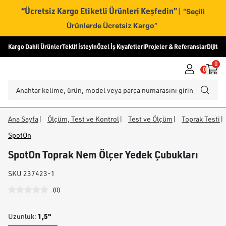
“Ücretsiz Kargo Etiketli Ürünleri Keşfedin”
|
“Seçili
Ürünlerde Ücretsiz Kargo”
Kargo Dahil Ürünler
Teklif İsteyin
Özel İş Kıyafetleri
Projeler & Referanslar
Dijital
0
0
Ana Sayfa
|
Ölçüm, Test ve Kontrol
|
Test ve Ölçüm
|
Toprak Testi
|
SpotOn
SpotOn Toprak Nem Ölçer Yedek Çubukları
SKU
237423-1
(
0
)
1,5"
Uzunluk
: