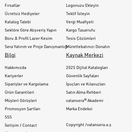
Fırsatlar
Logonuzu Ekleyin
Ücretsiz Hediyeler
Teklif İsteyin
Katalog Talebi
Vergi Muafiyeti
Sektöre Göre Alışveriş Yapın
Kargo Tasarrufu
Boru & Profil Lazer Kesim
Tesis Çözümleri
Sera Yatırım ve Proje Danışmanlığı
Mürettebatınızı Donatın
Bilgi
Kaynak Merkezi
Hakkımızda
2025 Dijital Katalogları
Kariyerler
Güvenlik Sayfaları
Siparişler ve Kargolama
İpuçları ve Kılavuzları
Ürün Garantileri
Satın Alma Rehberi
Müşteri Görüşleri
vatansera® Akademi
Promosyon Şartları
Marka Endeksi
SSS
Copyright /vatansera.a.ş
İletişim / Contact