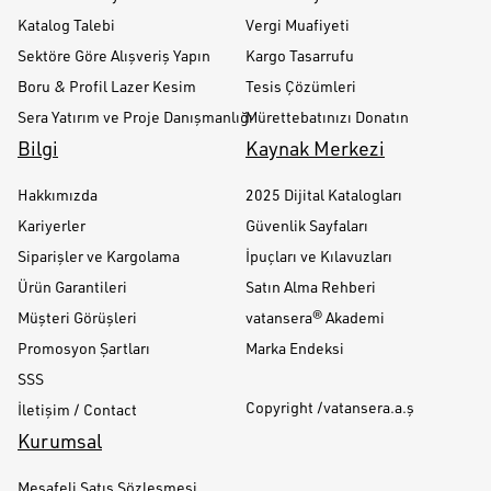
Katalog Talebi
Vergi Muafiyeti
Sektöre Göre Alışveriş Yapın
Kargo Tasarrufu
Boru & Profil Lazer Kesim
Tesis Çözümleri
Sera Yatırım ve Proje Danışmanlığı
Mürettebatınızı Donatın
Bilgi
Kaynak Merkezi
Hakkımızda
2025 Dijital Katalogları
Kariyerler
Güvenlik Sayfaları
Siparişler ve Kargolama
İpuçları ve Kılavuzları
Ürün Garantileri
Satın Alma Rehberi
Müşteri Görüşleri
vatansera® Akademi
Promosyon Şartları
Marka Endeksi
SSS
Copyright /vatansera.a.ş
İletişim / Contact
Kurumsal
Mesafeli Satış Sözleşmesi