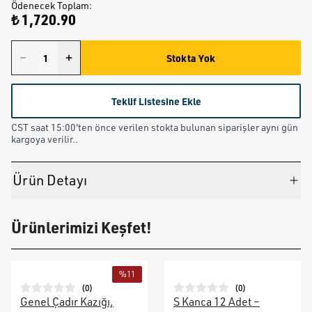
Ödenecek Toplam
:
₺ 1,720.90
Stokta Yok
Teklif Listesine Ekle
CST saat 15:00'ten önce verilen stokta bulunan siparişler aynı gün
kargoya verilir..
Ürün Detayı
Ürünlerimizi Keşfet!
%
11
(
0
)
(
0
)
Genel Çadır Kazığı,
S Kanca 12 Adet –