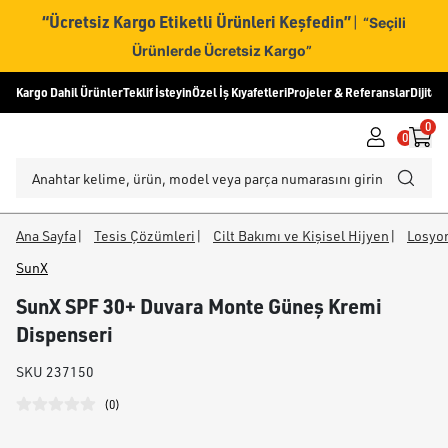
“Ücretsiz Kargo Etiketli Ürünleri Keşfedin”
|
“Seçili
Ürünlerde Ücretsiz Kargo”
Kargo Dahil Ürünler
Teklif İsteyin
Özel İş Kıyafetleri
Projeler & Referanslar
Dijital
0
0
Ana Sayfa
|
Tesis Çözümleri
|
Cilt Bakımı ve Kişisel Hijyen
|
Losyon
SunX
SunX SPF 30+ Duvara Monte Güneş Kremi
Dispenseri
SKU
237150
(
0
)