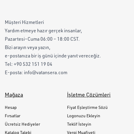
Müşteri Hizmetleri
Yardım etmeye hazır gerçek insanlar,
Pazartesi–Cuma 06:00 – 18:00 CST.
Bizi arayın veya yazın,
e-postanıza bir iş günü içinde yanıt vereceğiz.
Tel:
+90 532 151 19 04
E-posta:
info@vatansera.com
Mağaza
İşletme Çözümleri
Hesap
Fiyat Eşleştirme Sözü
Fırsatlar
Logonuzu Ekleyin
Ücretsiz Hediyeler
Teklif İsteyin
Katalog Talebi
Vergi Muafiyeti