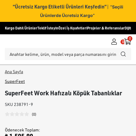
“Ücretsiz Kargo Etiketli Ürünleri Keşfedin”
|
“Seçili
Ürünlerde Ücretsiz Kargo”
Kargo Dahil Ürünler
Teklif İsteyin
Özel İş Kıyafetleri
Projeler & Referanslar
Dijital
0
0
Ana Sayfa
SuperFeet
SuperFeet Work Hafızalı Köpük Tabanlıklar
SKU
238791-9
(
0
)
Ödenecek Toplam
: