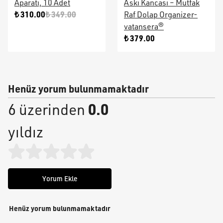
Aparatı, 10 Adet
Askı Kancası – Mutfak
₺ 310.00
₺ 349.00
Raf Dolap Organizer-
vatansera®
₺ 379.00
Henüz yorum bulunmamaktadır
0.0
6 üzerinden
yıldız
Yorum Ekle
Henüz yorum bulunmamaktadır