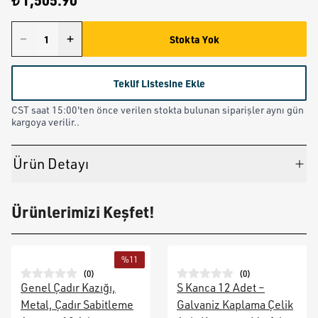
₺ 1,505.90
Stokta Yok
Teklif Listesine Ekle
CST saat 15:00'ten önce verilen stokta bulunan siparişler aynı gün
kargoya verilir..
Ürün Detayı
Ürünlerimizi Keşfet!
%
11
(
0
)
(
0
)
Genel Çadır Kazığı,
S Kanca 12 Adet –
Metal, Çadır Sabitleme
Galvaniz Kaplama Çelik