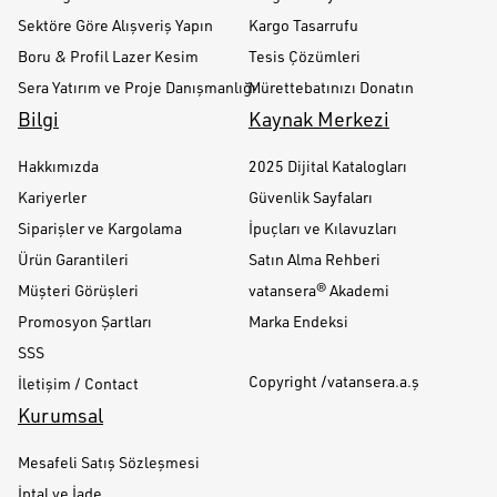
Sektöre Göre Alışveriş Yapın
Kargo Tasarrufu
Boru & Profil Lazer Kesim
Tesis Çözümleri
Sera Yatırım ve Proje Danışmanlığı
Mürettebatınızı Donatın
Bilgi
Kaynak Merkezi
Hakkımızda
2025 Dijital Katalogları
Kariyerler
Güvenlik Sayfaları
Siparişler ve Kargolama
İpuçları ve Kılavuzları
Ürün Garantileri
Satın Alma Rehberi
Müşteri Görüşleri
vatansera® Akademi
Promosyon Şartları
Marka Endeksi
SSS
Copyright /vatansera.a.ş
İletişim / Contact
Kurumsal
Mesafeli Satış Sözleşmesi
İptal ve İade