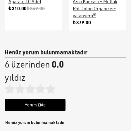
Aparatı, 10 Adet
Askı Kancası – Mutfak
₺ 310.00
₺ 349.00
Raf Dolap Organizer-
vatansera®
₺ 379.00
Henüz yorum bulunmamaktadır
0.0
6 üzerinden
yıldız
Yorum Ekle
Henüz yorum bulunmamaktadır