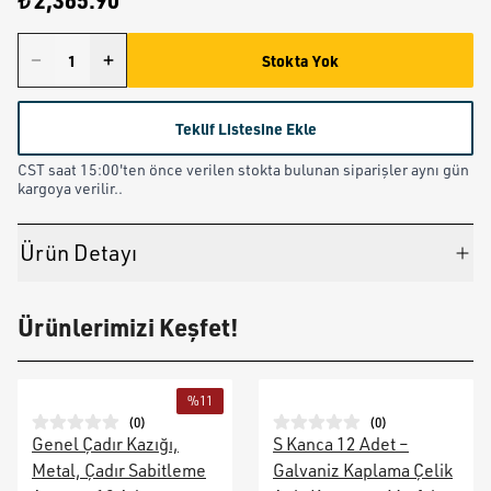
₺ 2,365.90
Stokta Yok
Teklif Listesine Ekle
CST saat 15:00'ten önce verilen stokta bulunan siparişler aynı gün
kargoya verilir..
Ürün Detayı
Ürünlerimizi Keşfet!
%
11
(
0
)
(
0
)
Genel Çadır Kazığı,
S Kanca 12 Adet –
Metal, Çadır Sabitleme
Galvaniz Kaplama Çelik