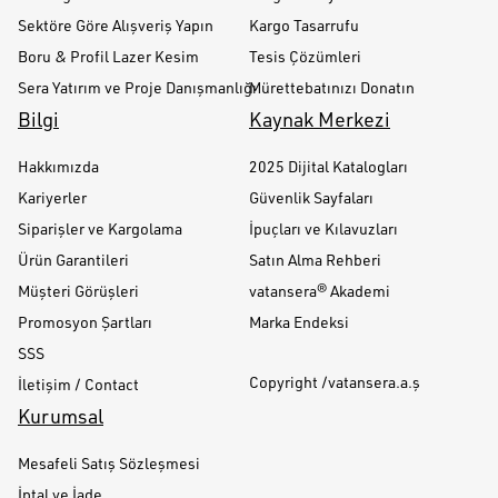
Sektöre Göre Alışveriş Yapın
Kargo Tasarrufu
Boru & Profil Lazer Kesim
Tesis Çözümleri
Sera Yatırım ve Proje Danışmanlığı
Mürettebatınızı Donatın
Bilgi
Kaynak Merkezi
Hakkımızda
2025 Dijital Katalogları
Kariyerler
Güvenlik Sayfaları
Siparişler ve Kargolama
İpuçları ve Kılavuzları
Ürün Garantileri
Satın Alma Rehberi
Müşteri Görüşleri
vatansera® Akademi
Promosyon Şartları
Marka Endeksi
SSS
Copyright /vatansera.a.ş
İletişim / Contact
Kurumsal
Mesafeli Satış Sözleşmesi
İptal ve İade