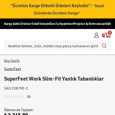
“Ücretsiz Kargo Etiketli Ürünleri Keşfedin”
|
“Seçili
Ürünlerde Ücretsiz Kargo”
Kargo Dahil Ürünler
Teklif İsteyin
Özel İş Kıyafetleri
Projeler & Referanslar
Dijital
0
0
Ana Sayfa
SuperFeet
SuperFeet Work Slim-Fit Yastık Tabanlıklar
SKU
238790-C
(
0
)
Ödenecek Toplam
: