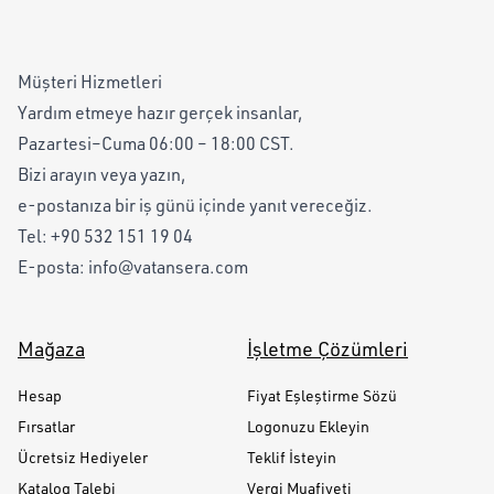
Müşteri Hizmetleri
Yardım etmeye hazır gerçek insanlar,
Pazartesi–Cuma 06:00 – 18:00 CST.
Bizi arayın veya yazın,
e-postanıza bir iş günü içinde yanıt vereceğiz.
Tel:
+90 532 151 19 04
E-posta:
info@vatansera.com
Mağaza
İşletme Çözümleri
Hesap
Fiyat Eşleştirme Sözü
Fırsatlar
Logonuzu Ekleyin
Ücretsiz Hediyeler
Teklif İsteyin
Katalog Talebi
Vergi Muafiyeti