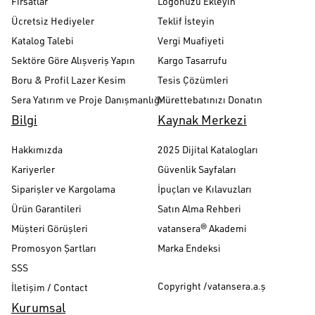
Fırsatlar
Logonuzu Ekleyin
Ücretsiz Hediyeler
Teklif İsteyin
Katalog Talebi
Vergi Muafiyeti
Sektöre Göre Alışveriş Yapın
Kargo Tasarrufu
Boru & Profil Lazer Kesim
Tesis Çözümleri
Sera Yatırım ve Proje Danışmanlığı
Mürettebatınızı Donatın
Bilgi
Kaynak Merkezi
Hakkımızda
2025 Dijital Katalogları
Kariyerler
Güvenlik Sayfaları
Siparişler ve Kargolama
İpuçları ve Kılavuzları
Ürün Garantileri
Satın Alma Rehberi
Müşteri Görüşleri
vatansera® Akademi
Promosyon Şartları
Marka Endeksi
SSS
Copyright /vatansera.a.ş
İletişim / Contact
Kurumsal