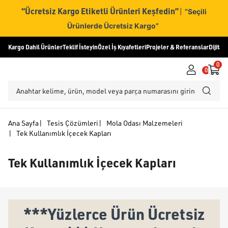
“Ücretsiz Kargo Etiketli Ürünleri Keşfedin”
|
“Seçili
Ürünlerde Ücretsiz Kargo”
Kargo Dahil Ürünler
Teklif İsteyin
Özel İş Kıyafetleri
Projeler & Referanslar
Dijital
0
0
Ana Sayfa
|
Tesis Çözümleri
|
Mola Odası Malzemeleri
|
Tek Kullanımlık İçecek Kapları
Tek Kullanımlık İçecek Kapları
***Yüzlerce Ürün Ücretsiz