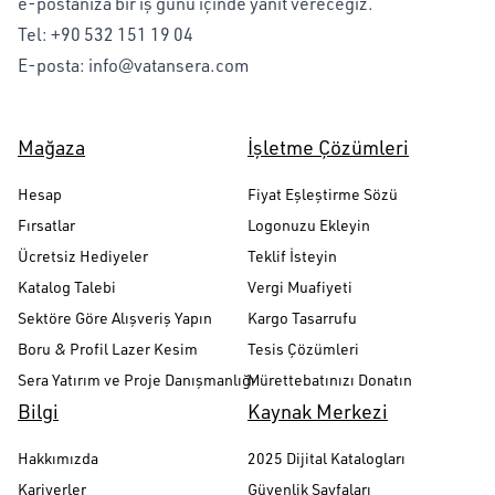
e-postanıza bir iş günü içinde yanıt vereceğiz.
Tel:
+90 532 151 19 04
E-posta:
info@vatansera.com
Mağaza
İşletme Çözümleri
Hesap
Fiyat Eşleştirme Sözü
Fırsatlar
Logonuzu Ekleyin
Ücretsiz Hediyeler
Teklif İsteyin
Katalog Talebi
Vergi Muafiyeti
Sektöre Göre Alışveriş Yapın
Kargo Tasarrufu
Boru & Profil Lazer Kesim
Tesis Çözümleri
Sera Yatırım ve Proje Danışmanlığı
Mürettebatınızı Donatın
Bilgi
Kaynak Merkezi
Hakkımızda
2025 Dijital Katalogları
Kariyerler
Güvenlik Sayfaları