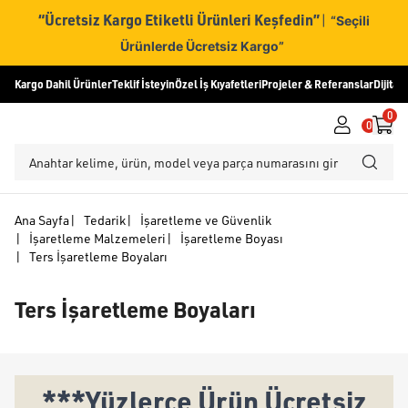
“Ücretsiz Kargo Etiketli Ürünleri Keşfedin”
|
“Seçili
Ürünlerde Ücretsiz Kargo”
Kargo Dahil Ürünler
Teklif İsteyin
Özel İş Kıyafetleri
Projeler & Referanslar
Dijital
0
0
Ana Sayfa
|
Tedarik
|
İşaretleme ve Güvenlik
|
İşaretleme Malzemeleri
|
İşaretleme Boyası
|
Ters İşaretleme Boyaları
Ters İşaretleme Boyaları
***Yüzlerce Ürün Ücretsiz