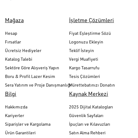
Mağaza
İşletme Çözümleri
Hesap
Fiyat Eşleştirme Sözü
Fırsatlar
Logonuzu Ekleyin
Ücretsiz Hediyeler
Teklif İsteyin
Katalog Talebi
Vergi Muafiyeti
Sektöre Göre Alışveriş Yapın
Kargo Tasarrufu
Boru & Profil Lazer Kesim
Tesis Çözümleri
Sera Yatırım ve Proje Danışmanlığı
Mürettebatınızı Donatın
Bilgi
Kaynak Merkezi
Hakkımızda
2025 Dijital Katalogları
Kariyerler
Güvenlik Sayfaları
Siparişler ve Kargolama
İpuçları ve Kılavuzları
Ürün Garantileri
Satın Alma Rehberi