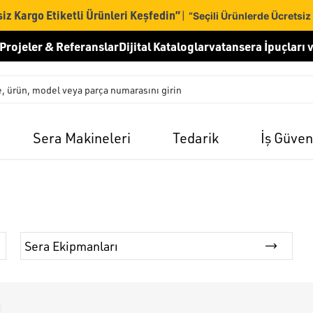
iz Kargo Etiketli Ürünleri Keşfedin”
|
“Seçili Ürünlerde Ücretsiz
Projeler & Referanslar
Dijital Kataloglar
vatansera İpuçları v
Sera Makineleri
Tedarik
İş Güven
Sera Ekipmanları