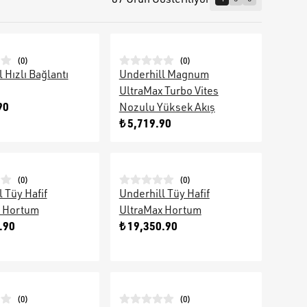
(
0
)
(
0
)
 Hızlı Bağlantı
Underhill Magnum
UltraMax Turbo Vites
90
Nozulu Yüksek Akış
₺ 5,719.90
(
0
)
(
0
)
 Tüy Hafif
Underhill Tüy Hafif
x Hortum
UltraMax Hortum
.90
₺ 19,350.90
(
0
)
(
0
)