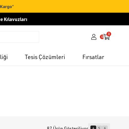
 Kargo”
e Kılavuzları
0
0
liği
Tesis Çözümleri
Fırsatlar
87 Ürün Gösteriliyor
4
5
6