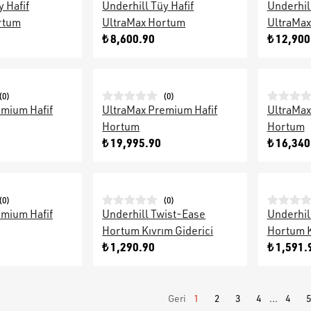
y Hafif
Underhill Tüy Hafif
Underhill
rtum
UltraMax Hortum
UltraMa
₺ 8,600.90
₺ 12,900
(
0
)
(
0
)
emium Hafif
UltraMax Premium Hafif
UltraMax
Hortum
Hortum
₺ 19,995.90
₺ 16,340
(
0
)
(
0
)
emium Hafif
Underhill Twist-Ease
Underhil
Hortum Kıvrım Giderici
Hortum K
₺ 1,290.90
₺ 1,591.
Geri
1
2
3
4
...
4