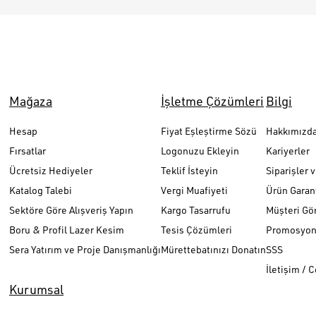
Mağaza
İşletme Çözümleri
Bilgi
Hesap
Fiyat Eşleştirme Sözü
Hakkımızd
Fırsatlar
Logonuzu Ekleyin
Kariyerler
Ücretsiz Hediyeler
Teklif İsteyin
Siparişler 
Katalog Talebi
Vergi Muafiyeti
Ürün Garant
Sektöre Göre Alışveriş Yapın
Kargo Tasarrufu
Müşteri Gör
Boru & Profil Lazer Kesim
Tesis Çözümleri
Promosyon 
Sera Yatırım ve Proje Danışmanlığı
Mürettebatınızı Donatın
SSS
İletişim / 
Kurumsal