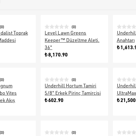
(
0
)
(
0
)
dalist Toprak
Level Lawn Greens
Underhill
Maddesi
Keeper™ Düzeltme Aleti,
Anahtarı
₺ 1,613.
36"
₺ 8,170.90
(
0
)
(
0
)
Magnum
Underhill Hortum Tamiri
Underhill
bo Vites
5/8" Erkek Pirinç Tamircisi
UltraMa
₺ 602.90
₺ 21,500
ek Akış
(
0
)
(
0
)