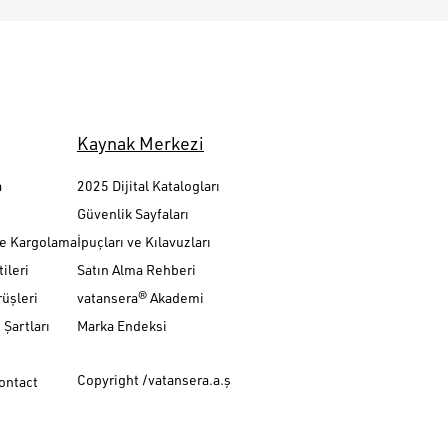
Kaynak Merkezi
a
2025 Dijital Katalogları
Güvenlik Sayfaları
ve Kargolama
İpuçları ve Kılavuzları
ileri
Satın Alma Rehberi
üşleri
vatansera® Akademi
Şartları
Marka Endeksi
Copyright /vatansera.a.ş
Contact