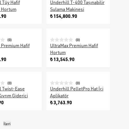
 Tüy Hafif
Underhill T-400 Taşınabilir
x Hortum
Sulama Makinesi
.90
₺ 154,800.90
(
0
)
(
0
)
 Premium Hafif
UltraMax Premium Hafif
Hortum
.90
₺ 13,545.90
(
0
)
(
0
)
l Twist-Ease
Underhill PelletPro Hat İçi
ıvrım Giderici
Aplikatör
90
₺ 3,763.90
5
İleri