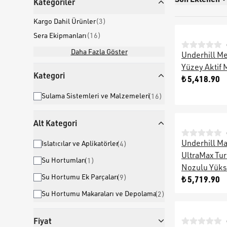
Kategoriler
Kargo Dahil Ürünler
(
3
)
Sera Ekipmanları
(
16
)
Daha Fazla Göster
Underhill Me
Yüzey Aktif 
Kategori
₺ 5,418.90
Sulama Sistemleri ve Malzemeleri
(
16
)
Alt Kategori
Underhill 
Islatıcılar ve Aplikatörler
(
4
)
UltraMax Tur
Su Hortumları
(
1
)
Nozulu Yüks
Su Hortumu Ek Parçaları
(
9
)
₺ 5,719.90
Su Hortumu Makaraları ve Depolama
(
2
)
Fiyat